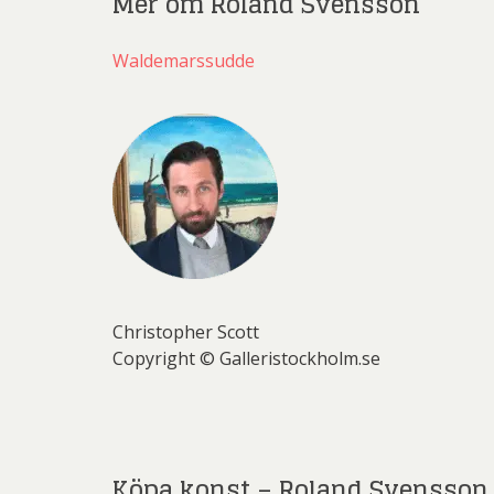
Mer om Roland Svensson
Waldemarssudde
Christopher Scott
Copyright © Galleristockholm.se
Köpa konst – Roland Svensson 