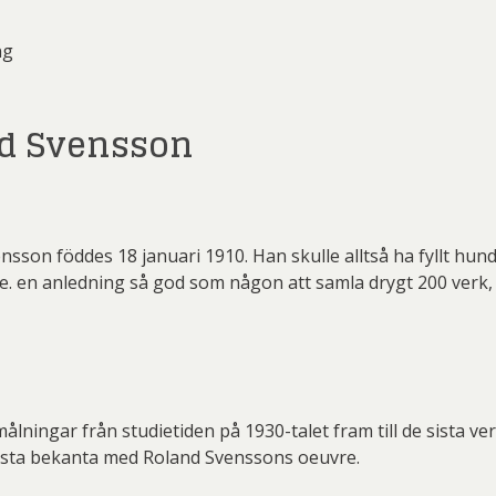
ng
d Svensson
ensson föddes 18 januari 1910. Han skulle alltså ha fyllt h
en anledning så god som någon att samla drygt 200 verk, o
lningar från studietiden på 1930-talet fram till de sista v
insta bekanta med Roland Svenssons oeuvre.