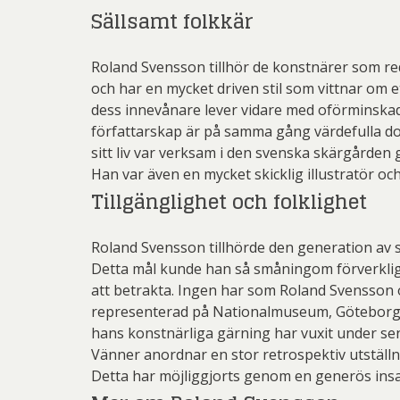
Sällsamt folkkär
Roland Svensson tillhör de konstnärer som reda
och har en mycket driven stil som vittnar om
dess innevånare lever vidare med oförminskad 
författarskap är på samma gång värdefulla do
sitt liv var verksam i den svenska skärgården
Han var även en mycket skicklig illustratör o
Tillgänglighet och folklighet
Roland Svensson tillhörde den generation av sv
Detta mål kunde han så småningom förverkliga
att betrakta. Ingen har som Roland Svensson 
representerad på Nationalmuseum, Göteborgs
hans konstnärliga gärning har vuxit under sen
Vänner anordnar en stor retrospektiv utställn
Detta har möjliggjorts genom en generös insa