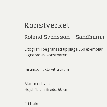
Rich
Sar
Sti
Konstverket
Ulf G
Roland Svensson – Sandhamn –
Zumre
Litografi i begränsad upplaga 360 exemplar
Signerad av konstnären
Inramad i äkta vit träram
Mått med ram:
Höjd: 46 cm Bredd: 60 cm
Fri frakt