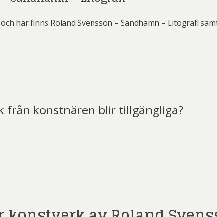
och här finns Roland Svensson – Sandhamn – Litografi samt 
k från konstnären blir tillgängliga?
t)
r konstverk av Roland Sven