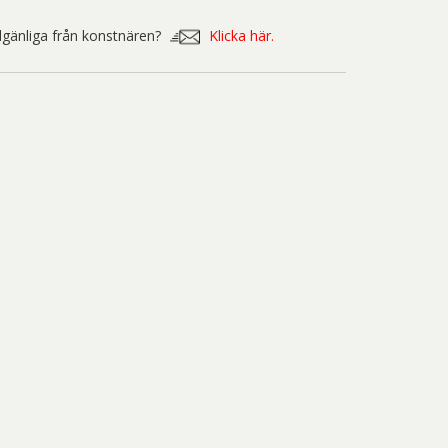
nd Svensson
Sandra Steen
illgänliga från konstnären?
Klicka här.
fan Wentzel
Stig Lindberg
anne Nessim
Sven Lidberg
ö Edelmann
Olle Olson Hagalund