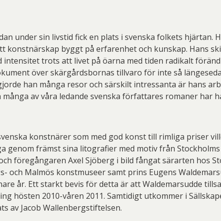
n under sin livstid fick en plats i svenska folkets hjärtan. 
 ett konstnärskap byggt på erfarenhet och kunskap. Hans s
intensitet trots att livet på öarna med tiden radikalt förän
kument över skärgårdsbornas tillvaro för inte så längesed
 gjorde han många resor och särskilt intressanta är hans arb
ch många av våra ledande svenska författares romaner har h
enska konstnärer som med god konst till rimliga priser ville
 genom främst sina litografier med motiv från Stockholms 
och föregångaren Axel Sjöberg i bild fångat särarten hos S
- och Malmös konstmuseer samt prins Eugens Waldemarsudd
are år. Ett starkt bevis för detta är att Waldemarsudde ti
ing hösten 2010-våren 2011. Samtidigt utkommer i Sällskape
ts av Jacob Wallenbergstiftelsen.