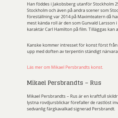
Han föddes i Jakobsberg utanför Stockholm 25
Stockholm och även på andra scener som Stoc
föreställning var 2014 på Maximteatern då h
mest kända roll är den som Gunvald Larsson i
karaktär Carl Hamilton på film. Tilläggas kan
Kanske kommer intresset för konst först från
upp med doften av terpentin ständigt närvarand
Läs mer om Mikael Persbrandts konst.
Mikael Persbrandts – Rus
Mikael Persbrandts – Rus är en kraftfull skil
lystna rovdjursblickar förefaller de rastlöst 
sedvanlig färgkavalkad signerad Persbrandt.