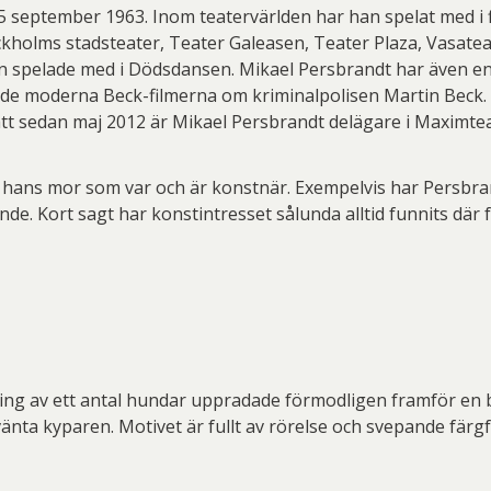
 september 1963. Inom teatervärlden har han spelat med i f
kholms stadsteater, Teater Galeasen, Teater Plaza, Vasate
an spelade med i Dödsdansen. Mikael Persbrandt har även 
 de moderna Beck-filmerna om kriminalpolisen Martin Beck.
 att sedan maj 2012 är Mikael Persbrandt delägare i Maximte
 hans mor som var och är konstnär. Exempelvis har Persbran
e. Kort sagt har konstintresset sålunda alltid funnits där fö
dring av ett antal hundar uppradade förmodligen framför en
invänta kyparen. Motivet är fullt av rörelse och svepande fär