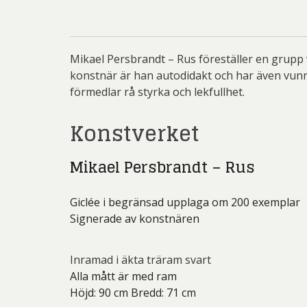
Rich
Sar
Sti
Mikael Persbrandt – Rus föreställer en grupp 
konstnär är han autodidakt och har även vunnit
Ulf G
förmedlar rå styrka och lekfullhet.
Zumre
Konstverket
Mikael Persbrandt – Rus
Giclée i begränsad upplaga om 200 exemplar
Signerade av konstnären
Inramad i äkta träram svart
Alla mått är med ram
Höjd: 90 cm
Bredd: 71 cm