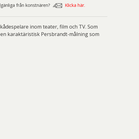
nd Svensson
Sandra Steen
illgänliga från konstnären?
Klicka här.
fan Wentzel
Stig Lindberg
anne Nessim
Sven Lidberg
skådespelare inom teater, film och TV. Som
är en karaktäristisk Persbrandt-målning som
ö Edelmann
Olle Olson Hagalund