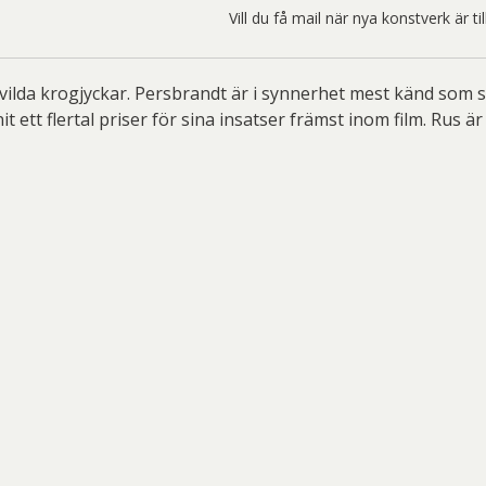
ard Ryan
Rickard Ölander
Rola
Vill du få mail när nya konstverk är t
a Flodén
Sara Woodrow
Ste
g Laurin
Siri Carlén
Suz
vilda krogjyckar. Persbrandt är i synnerhet mest känd som 
 ett flertal priser för sina insatser främst inom film. Rus 
ripenholm
Ulrica Hydman Vallien
Yrj
ta Pozder
Åsa Jungnelius