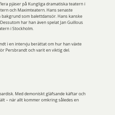
lera pjäser på Kungliga dramatiska teatern i
atern och Maximteatern. Hans senaste
en bakgrund som balettdansör. Hans kanske
 Dessutom har han även spelat Jan Guillous
atern i Stockholm.
dt i en intervju berättat om hur han växte
r Persbrandt och varit en viktig del.
 bardisk. Med demoniskt gläfsande käftar och
gfält – när allt kommer omkring således en