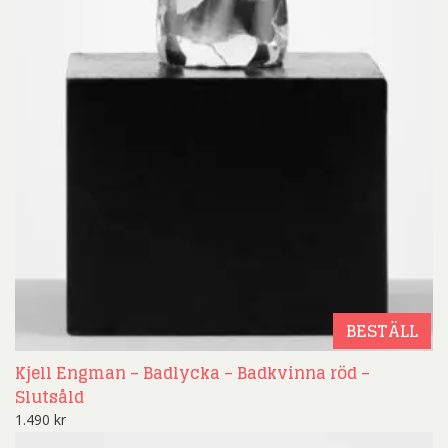
BESTÄLL
Kjell Engman – Badlycka – Badkvinna röd –
Slutsåld
1.490
kr