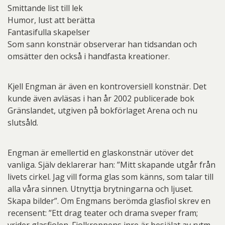
Smittande list till lek
Humor, lust att berätta
Fantasifulla skapelser
Som sann konstnär observerar han tidsandan och
omsätter den också i handfasta kreationer.
Kjell Engman är även en kontroversiell konstnär. Det
kunde även avläsas i han år 2002 publicerade bok
Gränslandet, utgiven på bokförlaget Arena och nu
slutsåld.
Engman är emellertid en glaskonstnär utöver det
vanliga. Själv deklarerar han: ”Mitt skapande utgår från
livets cirkel. Jag vill forma glas som känns, som talar till
alla våra sinnen. Utnyttja brytningarna och ljuset.
Skapa bilder”. Om Engmans berömda glasfiol skrev en
recensent: ”Ett drag teater och drama sveper fram;
vrider glasfiolen. Fiolkroppens inre är besjälat av rytm