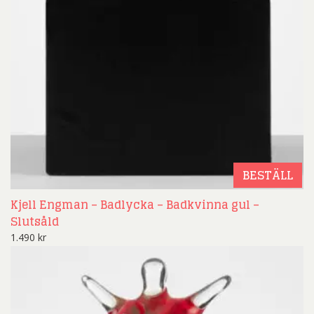
BESTÄLL
Kjell Engman – Badlycka – Badkvinna gul –
Slutsåld
1.490
kr