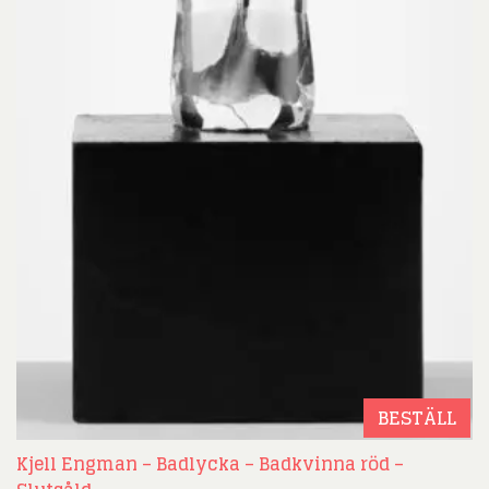
BESTÄLL
Kjell Engman – Badlycka – Badkvinna röd –