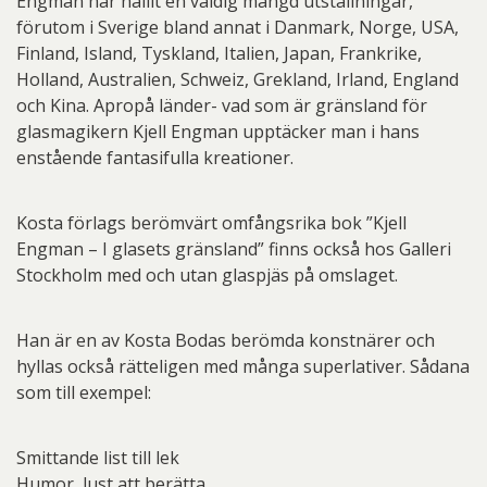
Engman har hållit en väldig mängd utställningar,
förutom i Sverige bland annat i Danmark, Norge, USA,
Finland, Island, Tyskland, Italien, Japan, Frankrike,
Holland, Australien, Schweiz, Grekland, Irland, England
och Kina. Apropå länder- vad som är gränsland för
glasmagikern Kjell Engman upptäcker man i hans
enstående fantasifulla kreationer.
Kosta förlags berömvärt omfångsrika bok ”Kjell
Engman – I glasets gränsland” finns också hos Galleri
Stockholm med och utan glaspjäs på omslaget.
Han är en av Kosta Bodas berömda konstnärer och
hyllas också rätteligen med många superlativer. Sådana
som till exempel:
Smittande list till lek
Humor, lust att berätta