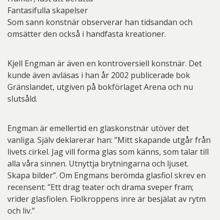
Fantasifulla skapelser
Som sann konstnär observerar han tidsandan och
omsätter den också i handfasta kreationer.
Kjell Engman är även en kontroversiell konstnär. Det
kunde även avläsas i han år 2002 publicerade bok
Gränslandet, utgiven på bokförlaget Arena och nu
slutsåld.
Engman är emellertid en glaskonstnär utöver det
vanliga. Själv deklarerar han: ”Mitt skapande utgår från
livets cirkel. Jag vill forma glas som känns, som talar till
alla våra sinnen. Utnyttja brytningarna och ljuset.
Skapa bilder”. Om Engmans berömda glasfiol skrev en
recensent: ”Ett drag teater och drama sveper fram;
vrider glasfiolen. Fiolkroppens inre är besjälat av rytm
och liv.”