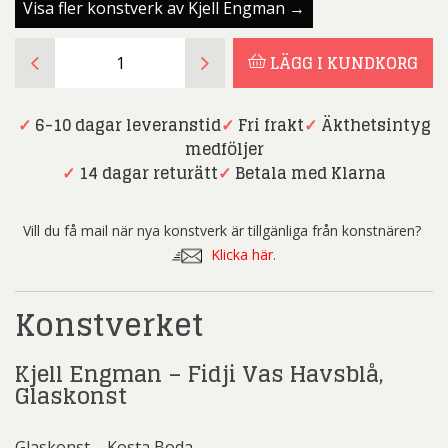
Visa fler konstverk av Kjell Engman →
Kjell
LÄGG I KUNDKORG
Engman
-
Fidji
✓
6-10 dagar leveranstid
✓
Fri frakt
✓
Äkthetsintyg
Vas
medföljer
Havsblå,
✓
14 dagar returätt
✓
Betala med Klarna
Glaskonst
mängd
Vill du få mail när nya konstverk är tillgänliga från konstnären?
Klicka här.
Konstverket
Kjell Engman – Fidji Vas Havsblå,
Glaskonst
Glaskonst – Kosta Boda