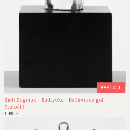
BESTÄLL
Kjell Engman – Badlycka – Badkvinna gul –
Slutsåld
1.490
kr