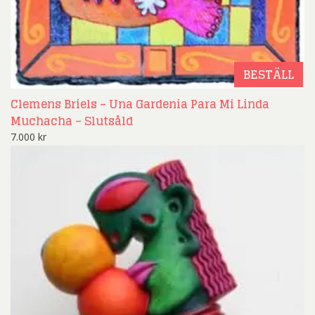
BESTÄLL
Clemens Briels – Una Gardenia Para Mi Linda
Muchacha – Slutsåld
7.000
kr