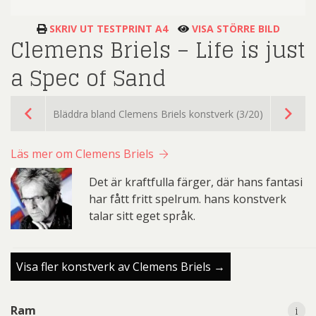
SKRIV UT TESTPRINT A4
VISA STÖRRE BILD
Clemens Briels – Life is just
a Spec of Sand
Bläddra bland Clemens Briels konstverk (3/20)
Läs mer om Clemens Briels
Det är kraftfulla färger, där hans fantasi
har fått fritt spelrum. hans konstverk
talar sitt eget språk.
Visa fler konstverk av Clemens Briels →
i
i
Ram