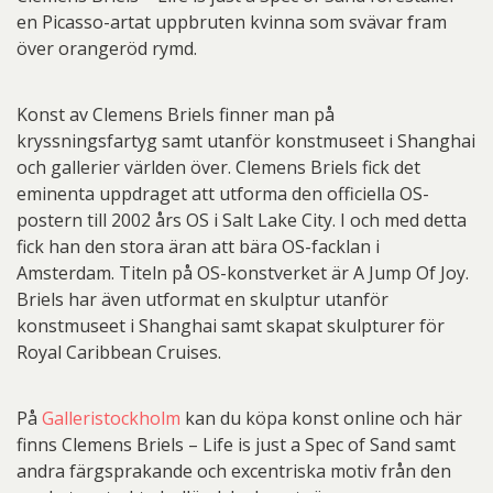
en Picasso-artat uppbruten kvinna som svävar fram
över orangeröd rymd.
Konst av Clemens Briels finner man på
kryssningsfartyg samt utanför konstmuseet i Shanghai
och gallerier världen över. Clemens Briels fick det
eminenta uppdraget att utforma den officiella OS-
postern till 2002 års OS i Salt Lake City. I och med detta
fick han den stora äran att bära OS-facklan i
Amsterdam. Titeln på OS-konstverket är A Jump Of Joy.
Briels har även utformat en skulptur utanför
konstmuseet i Shanghai samt skapat skulpturer för
Royal Caribbean Cruises.
På
Galleristockholm
kan du köpa konst online och här
finns Clemens Briels – Life is just a Spec of Sand samt
andra färgsprakande och excentriska motiv från den