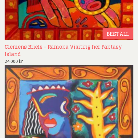
BESTÄLL
Clemens Briels – Ramona Visiting her Fantasy
Island
24.000
kr