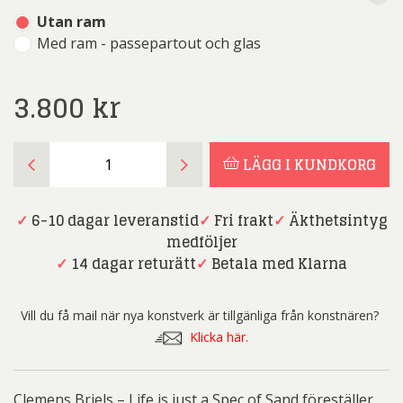
Utan ram
Med ram - passepartout och glas
3.800
kr
Clemens
LÄGG I KUNDKORG
Briels
-
Life
✓
6-10 dagar leveranstid
✓
Fri frakt
✓
Äkthetsintyg
is
medföljer
just
✓
14 dagar returätt
✓
Betala med Klarna
a
Spec
Vill du få mail när nya konstverk är tillgänliga från konstnären?
of
Klicka här.
Sand
mängd
Clemens Briels – Life is just a Spec of Sand föreställer