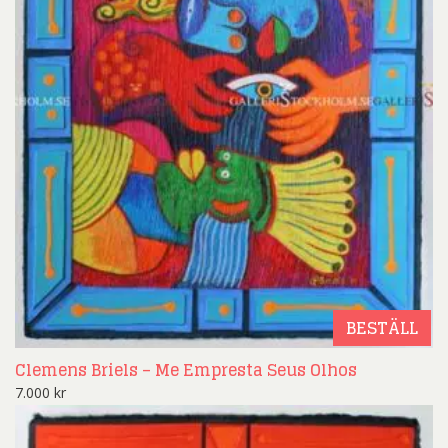
BESTÄLL
Clemens Briels – Me Empresta Seus Olhos
7.000
kr