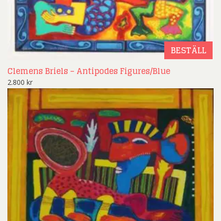
BESTÄLL
Clemens Briels – Antipodes Figures/Blue
2.800
kr