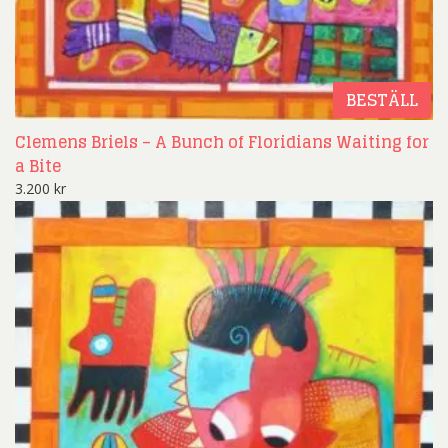
BESTÄLL
Clemens Briels – A Bunch of Floridians Waiting for
a Bite
3.200
kr