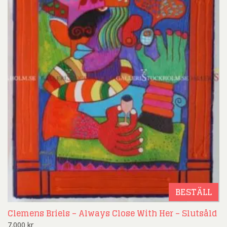
BESTÄLL
Clemens Briels – Always Close With Her – Slutsåld
7.000
kr