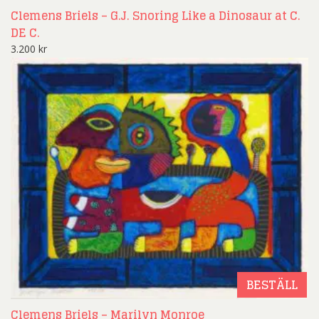
Clemens Briels – G.J. Snoring Like a Dinosaur at C.
DE C.
3.200
kr
BESTÄLL
Clemens Briels – Marilyn Monroe