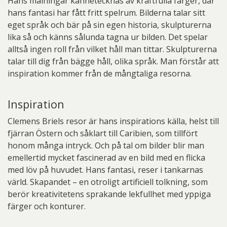
Hans målningar kännetecknas av kraftfulla färger, där
hans fantasi har fått fritt spelrum. Bilderna talar sitt
eget språk och bär på sin egen historia, skulpturerna
lika så och känns sålunda tagna ur bilden. Det spelar
alltså ingen roll från vilket håll man tittar. Skulpturerna
talar till dig från bägge håll, olika språk. Man förstår att
inspiration kommer från de mångtaliga resorna.
Inspiration
Clemens Briels resor är hans inspirations källa, helst till
fjärran Östern och såklart till Caribien, som tillfört
honom många intryck. Och på tal om bilder blir man
emellertid mycket fascinerad av en bild med en flicka
med löv på huvudet. Hans fantasi, reser i tankarnas
värld. Skapandet – en otroligt artificiell tolkning, som
berör kreativitetens sprakande lekfullhet med yppiga
färger och konturer.