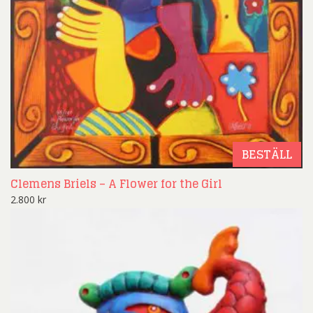
BESTÄLL
Clemens Briels – A Flower for the Girl
2.800
kr