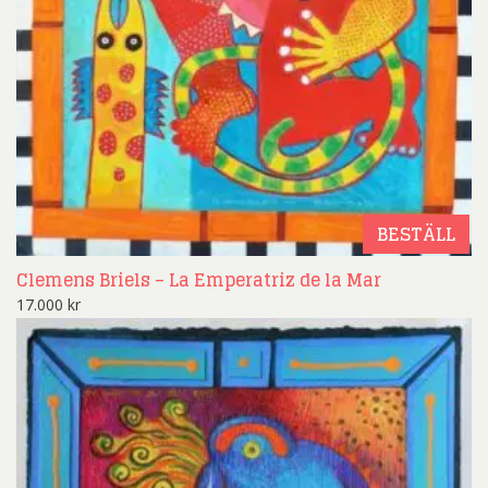
BESTÄLL
Clemens Briels – La Emperatriz de la Mar
17.000
kr