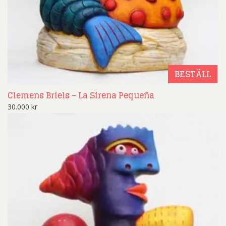
BESTÄLL
Clemens Briels – La Sirena Pequeña
30.000
kr