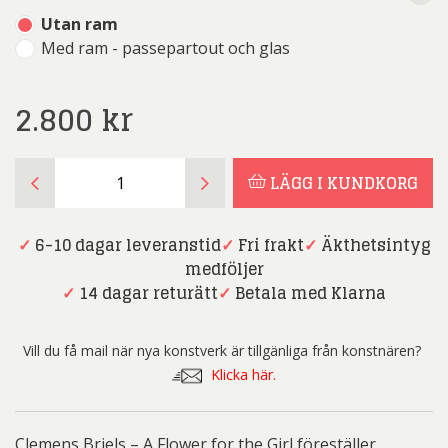
Utan ram
Med ram - passepartout och glas
2.800
kr
Clemens
LÄGG I KUNDKORG
Briels
-
A
✓
6-10 dagar leveranstid
✓
Fri frakt
✓
Äkthetsintyg
Flower
medföljer
for
✓
14 dagar returätt
✓
Betala med Klarna
the
Girl
Vill du få mail när nya konstverk är tillgänliga från konstnären?
mängd
Klicka här.
Clemens Briels – A Flower for the Girl föreställer