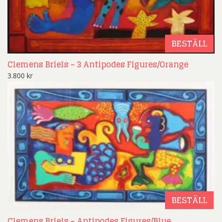
BESTÄLL
Clemens Briels – 3 Antipodes Figures/Orange
3.800
kr
BESTÄLL
Clemens Briels – Antipodes Figures/Blue