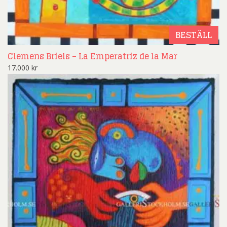
BESTÄLL
Clemens Briels – La Emperatriz de la Mar
17.000
kr