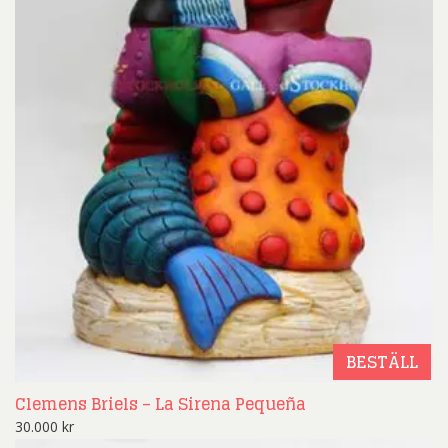
BESTÄLL
Clemens Briels – La Sirena Pequeña
30.000
kr