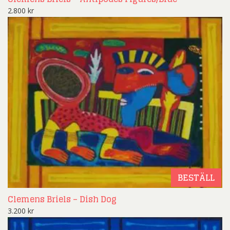
2.800
kr
BESTÄLL
Clemens Briels – Dish Dog
3.200
kr