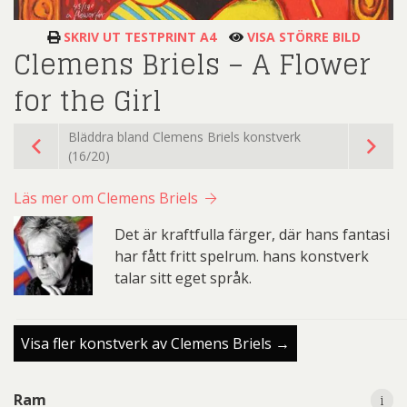
SKRIV UT TESTPRINT A4
VISA STÖRRE BILD
Clemens Briels – A Flower
for the Girl
Bläddra bland Clemens Briels konstverk
(16/20)
Läs mer om Clemens Briels
Det är kraftfulla färger, där hans fantasi
har fått fritt spelrum. hans konstverk
talar sitt eget språk.
Visa fler konstverk av Clemens Briels →
i
i
Ram