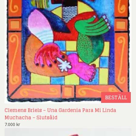
BESTÄLL
Clemens Briels – Una Gardenia Para Mi Linda
Muchacha – Slutsåld
7.000
kr