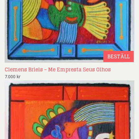
BESTÄLL
Clemens Briels – Me Empresta Seus Olhos
7.000
kr