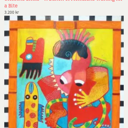
a Bite
3.200
kr