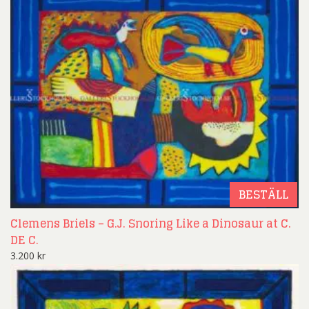
BESTÄLL
Clemens Briels – G.J. Snoring Like a Dinosaur at C.
DE C.
3.200
kr