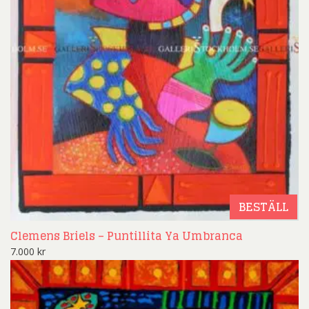
BESTÄLL
Clemens Briels – Puntillita Ya Umbranca
7.000
kr