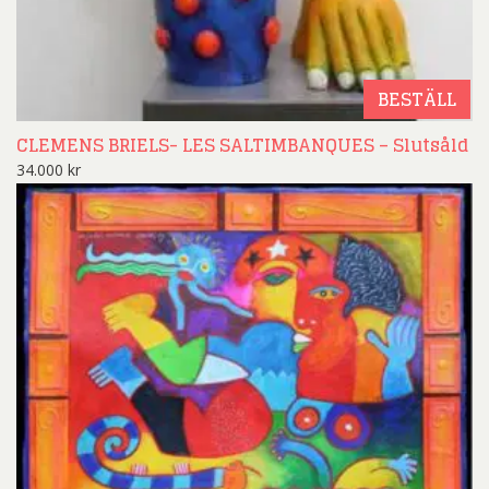
BESTÄLL
CLEMENS BRIELS- LES SALTIMBANQUES – Slutsåld
34.000
kr