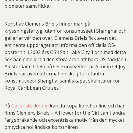
blomster samt flicka.
Konst av Clemens Briels finner man på
kryssningsfartyg, utanför konstmuseet i Shanghai och
gallerier världen över. Clemens Briels fick även det
eminenta uppdraget att utforma den officiella OS-
postern till 2002 års OS i Salt Lake City. I och med detta
fick han emellertid den stora äran att bära OS-facklan i
Amsterdam. Titeln på OS-konstverket är A Jump Of Joy.
Briels har även utformat en skulptur utanför
konstmuseet i Shanghai samt skapat skulpturer för
Royal Caribbean Cruises.
På
Galleristockholm
kan du köpa konst online och här
finns Clemens Briels – A Flower for the Girl samt andra
färgsprakande och excentriska motiv från den mycket
omtyckta holländska konstnären.