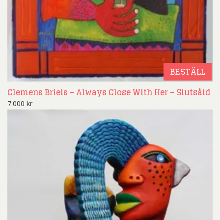
BESTÄLL
Clemens Briels – Always Close With Her – Slutsåld
7.000
kr