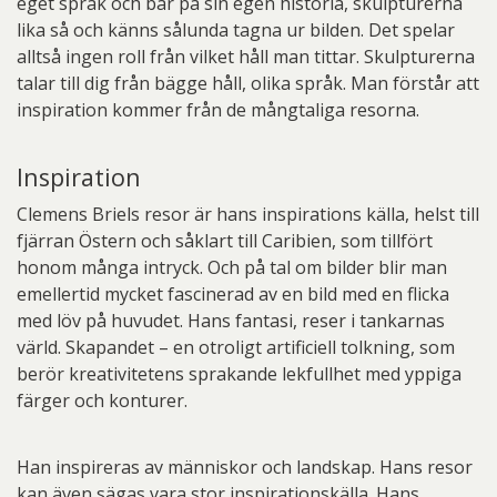
eget språk och bär på sin egen historia, skulpturerna
lika så och känns sålunda tagna ur bilden. Det spelar
alltså ingen roll från vilket håll man tittar. Skulpturerna
talar till dig från bägge håll, olika språk. Man förstår att
inspiration kommer från de mångtaliga resorna.
Inspiration
Clemens Briels resor är hans inspirations källa, helst till
fjärran Östern och såklart till Caribien, som tillfört
honom många intryck. Och på tal om bilder blir man
emellertid mycket fascinerad av en bild med en flicka
med löv på huvudet. Hans fantasi, reser i tankarnas
värld. Skapandet – en otroligt artificiell tolkning, som
berör kreativitetens sprakande lekfullhet med yppiga
färger och konturer.
Han inspireras av människor och landskap. Hans resor
kan även sägas vara stor inspirationskälla. Hans