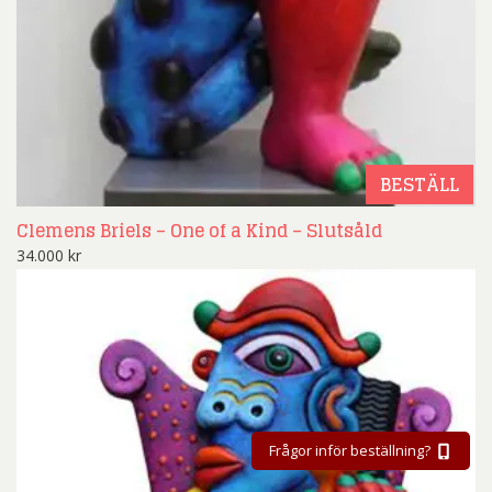
BESTÄLL
Clemens Briels – One of a Kind – Slutsåld
34.000
kr
Frågor inför beställning?