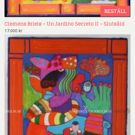
BESTÄLL
Clemens Briels – Un Jardino Secreto II – Slutsåld
17.000
kr