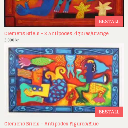
BESTÄLL
Clemens Briels – 3 Antipodes Figures/Orange
3.800
kr
BESTÄLL
Clemens Briels – Antipodes Figures/Blue