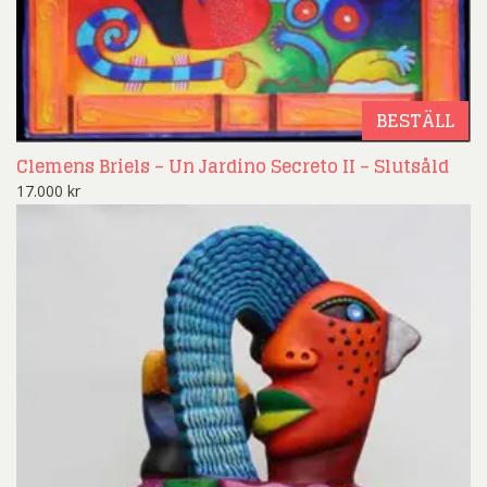
BESTÄLL
Clemens Briels – Un Jardino Secreto II – Slutsåld
17.000
kr