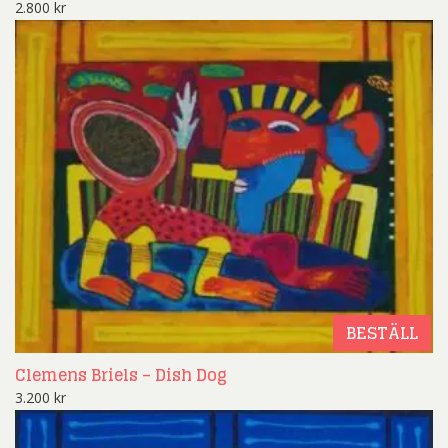
2.800
kr
BESTÄLL
Clemens Briels – Dish Dog
3.200
kr