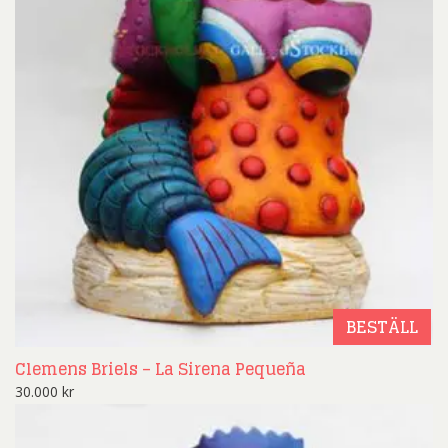
BESTÄLL
Clemens Briels – La Sirena Pequeña
30.000
kr