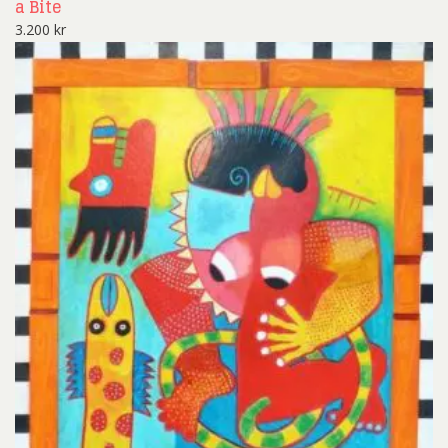
a Bite
3.200
kr