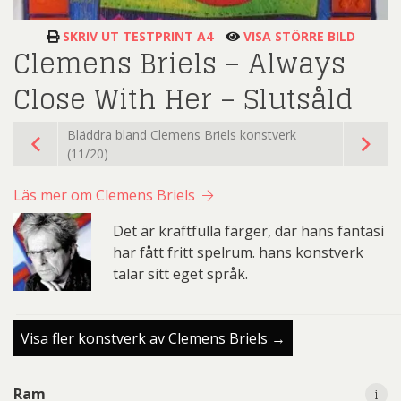
SKRIV UT TESTPRINT A4
VISA STÖRRE BILD
Clemens Briels – Always
Close With Her – Slutsåld
Bläddra bland Clemens Briels konstverk
(11/20)
Läs mer om Clemens Briels
Det är kraftfulla färger, där hans fantasi
har fått fritt spelrum. hans konstverk
talar sitt eget språk.
Visa fler konstverk av Clemens Briels →
i
Ram