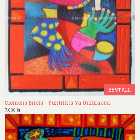
BESTÄLL
Clemens Briels – Puntillita Ya Umbranca
7.000
kr