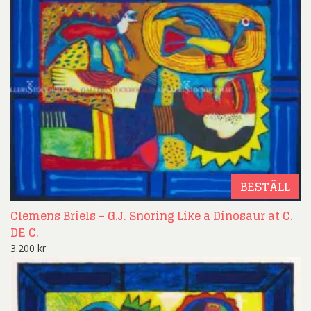
BESTÄLL
Clemens Briels – G.J. Snoring Like a Dinosaur at C.
DE C.
3.200
kr