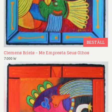
BESTÄLL
Clemens Briels – Me Empresta Seus Olhos
7.000
kr