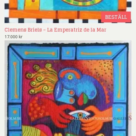
BESTÄLL
Clemens Briels – La Emperatriz de la Mar
17.000
kr