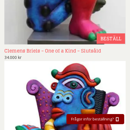
BESTÄLL
Clemens Briels – One of a Kind – Slutsåld
34.000
kr
Frågor inför beställning?