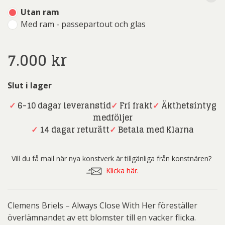
Utan ram
Med ram - passepartout och glas
7.000
kr
Slut i lager
✓
6-10 dagar leveranstid
✓
Fri frakt
✓
Äkthetsintyg
medföljer
✓
14 dagar returätt
✓
Betala med Klarna
Vill du få mail när nya konstverk är tillgänliga från konstnären?
Klicka här.
Clemens Briels – Always Close With Her föreställer
överlämnandet av ett blomster till en vacker flicka.