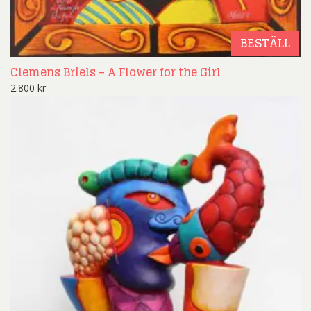
BESTÄLL
Clemens Briels – A Flower for the Girl
2.800
kr