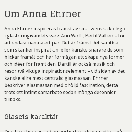
Om Anna Ehrner
Anna Ehrner inspireras främst av sina svenska kollegor
i glasformgivandets värv: Ann Wolff, Bertil Vallien – för
att endast nämna ett par. Det är främst det samtida
som skänker inspiration, eller kanske snarare de som
blickar framåt och har förmågan att skapa nya former
och idéer för framtiden. Därtill är också musik och
resor två viktiga inspirationselement – vid sidan av det
kanske allra mest centrala: glasmassan. Ehrner
beskriver glasmassan med ohöljd fascination, detta
trots ett intimt samarbete sedan många decennier
tillbaks.
Glasets karaktär
Den har i hennes ord en oerhört stark egen vilja – på