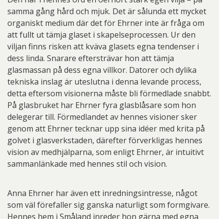
samma gång hård och mjuk. Det är sålunda ett mycket
organiskt medium där det för Ehrner inte är fråga om
att fullt ut tämja glaset i skapelseprocessen. Ur den
viljan finns risken att kväva glasets egna tendenser i
dess linda. Snarare eftersträvar hon att tämja
glasmassan på dess egna villkor. Datorer och dylika
tekniska inslag är uteslutna i denna levande process,
detta eftersom visionerna måste bli förmedlade snabbt.
På glasbruket har Ehrner fyra glasblåsare som hon
delegerar till. Förmedlandet av hennes visioner sker
genom att Ehrner tecknar upp sina idéer med krita på
golvet i glasverkstaden, därefter förverkligas hennes
vision av medhjälparna, som enligt Ehrner, är intuitivt
sammanlänkade med hennes stil och vision.
Anna Ehrner har även ett inredningsintresse, något
som väl förefaller sig ganska naturligt som formgivare.
Hennes hem i Småland inreder hon gärna med egna