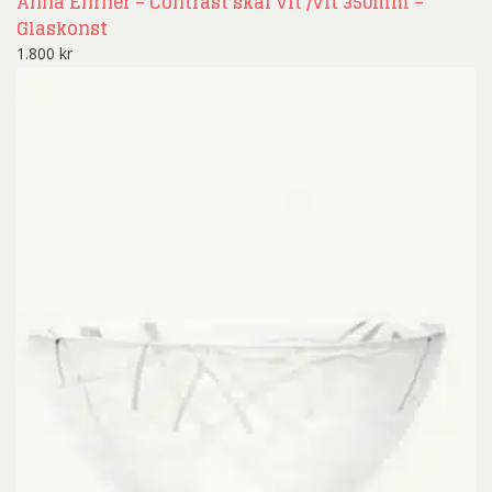
Anna Ehrner – Contrast skål vit /vit 350mm –
Glaskonst
1.800
kr