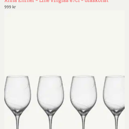
Anna Ehrner – Line vinglas 67cl – Glaskonst
999
kr