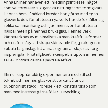
Anna Ehrner har även ett inredningsintresse, något
som väl förefaller sig ganska naturligt som formgivare.
Hennes hem i Småland inreder hon gärna med egna
glasverk, dels för att testa nya verk; hur de förhåller sig
i olika sammanhang och ljus, men även för att testa
hållbarheten på hennes bruksglas. Hennes verk
kännetecknas av minimalistiska men kraftfulla former
och en förmåga att skapa skimrande färgprakt genom
subtila färginslag. Ett annat signum är slöjor av färg
insprängda i kristallglaset, exempelvis uppvisar hennes
serie Contrast denna spektrala effekt.
Ehrner upphör aldrig experimentera med stil och
teknik och hennes glaskonst verkar sålunda
oupphörligt stadd i rörelse – ett konstnärskap som
man med intresse gärna följer i utveckling.