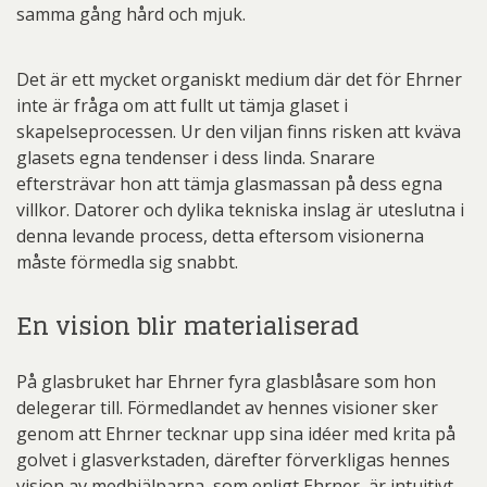
samma gång hård och mjuk.
Det är ett mycket organiskt medium där det för Ehrner
inte är fråga om att fullt ut tämja glaset i
skapelseprocessen. Ur den viljan finns risken att kväva
glasets egna tendenser i dess linda. Snarare
eftersträvar hon att tämja glasmassan på dess egna
villkor. Datorer och dylika tekniska inslag är uteslutna i
denna levande process, detta eftersom visionerna
måste förmedla sig snabbt.
En vision blir materialiserad
På glasbruket har Ehrner fyra glasblåsare som hon
delegerar till. Förmedlandet av hennes visioner sker
genom att Ehrner tecknar upp sina idéer med krita på
golvet i glasverkstaden, därefter förverkligas hennes
vision av medhjälparna, som enligt Ehrner, är intuitivt