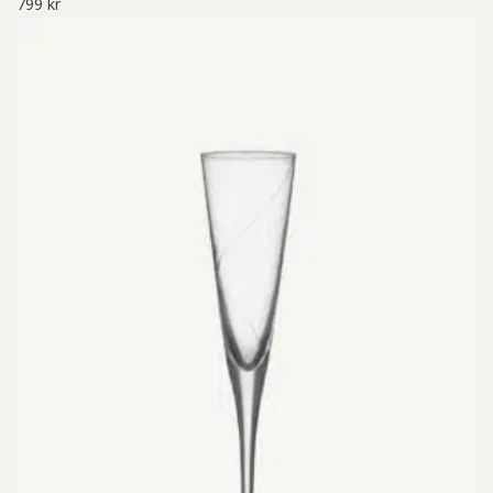
799
kr