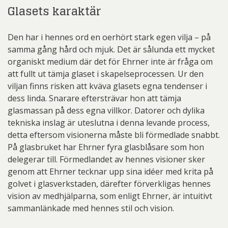
Glasets karaktär
Den har i hennes ord en oerhört stark egen vilja – på
samma gång hård och mjuk. Det är sålunda ett mycket
organiskt medium där det för Ehrner inte är fråga om
att fullt ut tämja glaset i skapelseprocessen. Ur den
viljan finns risken att kväva glasets egna tendenser i
dess linda. Snarare eftersträvar hon att tämja
glasmassan på dess egna villkor. Datorer och dylika
tekniska inslag är uteslutna i denna levande process,
detta eftersom visionerna måste bli förmedlade snabbt.
På glasbruket har Ehrner fyra glasblåsare som hon
delegerar till. Förmedlandet av hennes visioner sker
genom att Ehrner tecknar upp sina idéer med krita på
golvet i glasverkstaden, därefter förverkligas hennes
vision av medhjälparna, som enligt Ehrner, är intuitivt
sammanlänkade med hennes stil och vision.