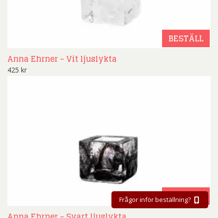
BESTÄLL
Anna Ehrner – Vit ljuslykta
425
kr
BESTÄLL
Frågor inför beställning?
Anna Ehrner – Svart ljuslykta