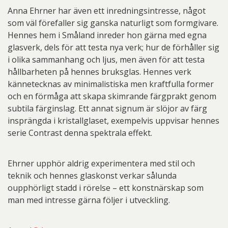
Anna Ehrner har även ett inredningsintresse, något
som väl förefaller sig ganska naturligt som formgivare.
Hennes hem i Småland inreder hon gärna med egna
glasverk, dels för att testa nya verk; hur de förhåller sig
i olika sammanhang och ljus, men även för att testa
hållbarheten på hennes bruksglas. Hennes verk
kännetecknas av minimalistiska men kraftfulla former
och en förmåga att skapa skimrande färgprakt genom
subtila färginslag. Ett annat signum är slöjor av färg
insprängda i kristallglaset, exempelvis uppvisar hennes
serie Contrast denna spektrala effekt.
Ehrner upphör aldrig experimentera med stil och
teknik och hennes glaskonst verkar sålunda
oupphörligt stadd i rörelse – ett konstnärskap som
man med intresse gärna följer i utveckling.