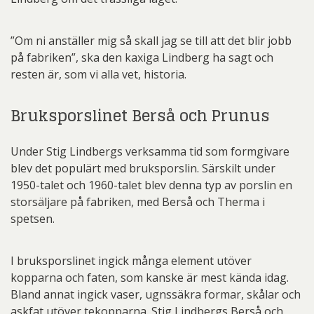
”Om ni anställer mig så skall jag se till att det blir jobb
på fabriken”, ska den kaxiga Lindberg ha sagt och
resten är, som vi alla vet, historia.
Bruksporslinet Berså och Prunus
Under Stig Lindbergs verksamma tid som formgivare
blev det populärt med bruksporslin. Särskilt under
1950-talet och 1960-talet blev denna typ av porslin en
storsäljare på fabriken, med Berså och Therma i
spetsen.
I bruksporslinet ingick många element utöver
kopparna och faten, som kanske är mest kända idag.
Bland annat ingick vaser, ugnssäkra formar, skålar och
askfat utöver tekopparna. Stig Lindbergs Berså och