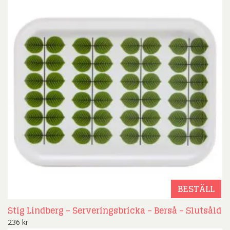
BESTÄLL
Stig Lindberg – Serveringsbricka – Berså – Slutsåld
236
kr