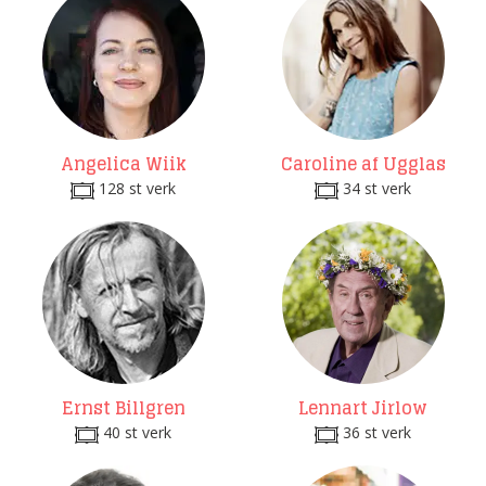
Angelica Wiik
Caroline af Ugglas
128 st verk
34 st verk
Ernst Billgren
Lennart Jirlow
40 st verk
36 st verk