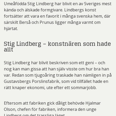
Umeåfödda Stig Lindberg har blivit en av Sveriges mest
kända och älskade formgivare. Lindbergs konst
fortsätter att vara en favorit i många svenska hem, där
särskilt Berså och Prunus ligger många varmt om
hjärtat.
Stig Lindberg – konstnären som hade
allt
Stig Lindberg har blivit beskriven som ett geni – och
nog kan man gissa att han själv visste om hur bra han
var. Redan som tjugoåring traskade han nämligen in på
Gustavsbergs Porslinsfabrik, som vid tillfället hade en
rätt knaper ekonomi, ute efter ett sommarjobb.
Eftersom att fabriken gick dåligt behövde Hjalmar
Olson, chefen för fabriken, informera den unge
Lindberg om det trassliga läget.