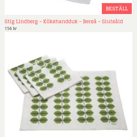
BESTÄLL
Stig Lindberg – Kökshandduk – Berså – Slutsåld
156
kr