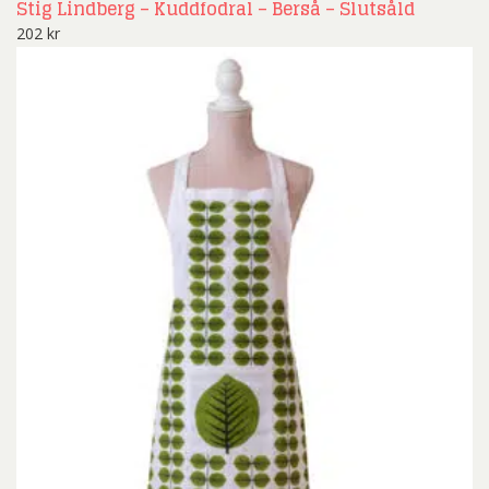
Stig Lindberg – Kuddfodral – Berså – Slutsåld
202
kr