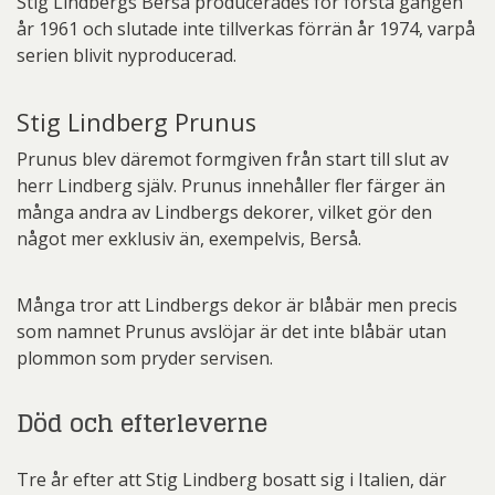
Stig Lindbergs Berså producerades för första gången
år 1961 och slutade inte tillverkas förrän år 1974, varpå
serien blivit nyproducerad.
Stig Lindberg Prunus
Prunus blev däremot formgiven från start till slut av
herr Lindberg själv. Prunus innehåller fler färger än
många andra av Lindbergs dekorer, vilket gör den
något mer exklusiv än, exempelvis, Berså.
Många tror att Lindbergs dekor är blåbär men precis
som namnet Prunus avslöjar är det inte blåbär utan
plommon som pryder servisen.
Död och efterleverne
Tre år efter att Stig Lindberg bosatt sig i Italien, där