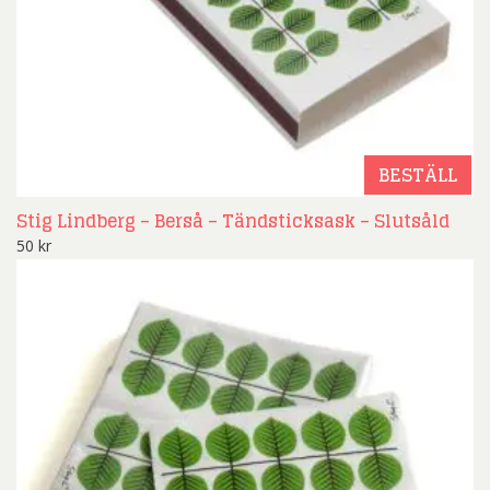
BESTÄLL
Stig Lindberg – Berså – Tändsticksask – Slutsåld
50
kr