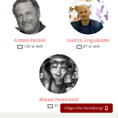
Anders Palmér
Joakim Allgulander
130 st verk
87 st verk
Mikael Persbrandt
31 st verk
Frågor inför beställning?