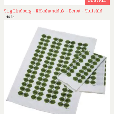
BESTÄLL
Stig Lindberg – Kökshandduk – Berså – Slutsåld
146
kr