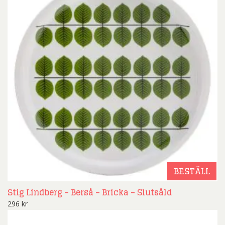
BESTÄLL
Stig Lindberg – Berså – Bricka – Slutsåld
296
kr