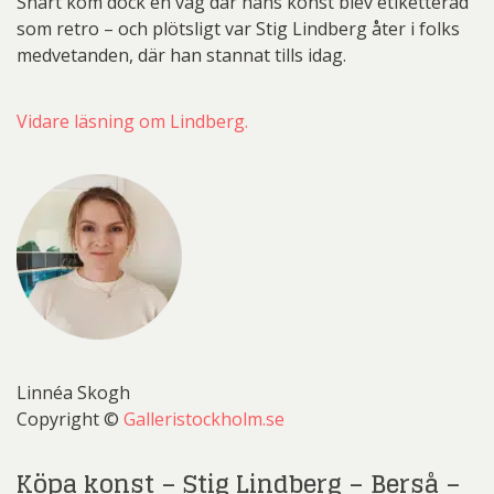
Snart kom dock en våg där hans konst blev etiketterad
som retro – och plötsligt var Stig Lindberg åter i folks
medvetanden, där han stannat tills idag.
Vidare läsning om Lindberg.
Linnéa Skogh
Copyright ©
Galleristockholm.se
Köpa konst – Stig Lindberg – Berså –