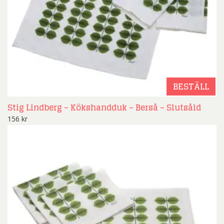
BESTÄLL
Stig Lindberg – Kökshandduk – Berså – Slutsåld
156
kr