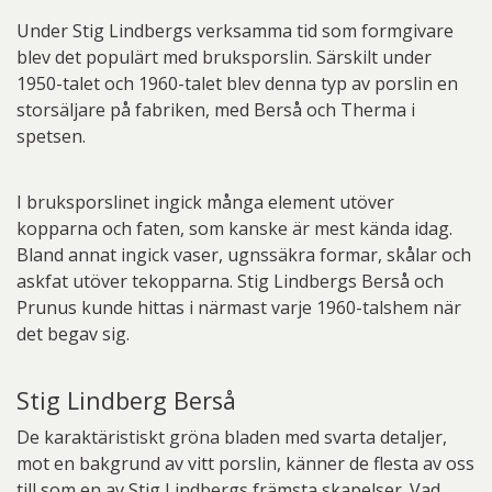
Under Stig Lindbergs verksamma tid som formgivare
blev det populärt med bruksporslin. Särskilt under
1950-talet och 1960-talet blev denna typ av porslin en
storsäljare på fabriken, med Berså och Therma i
spetsen.
I bruksporslinet ingick många element utöver
kopparna och faten, som kanske är mest kända idag.
Bland annat ingick vaser, ugnssäkra formar, skålar och
askfat utöver tekopparna. Stig Lindbergs Berså och
Prunus kunde hittas i närmast varje 1960-talshem när
det begav sig.
Stig Lindberg Berså
De karaktäristiskt gröna bladen med svarta detaljer,
mot en bakgrund av vitt porslin, känner de flesta av oss
till som en av Stig Lindbergs främsta skapelser. Vad