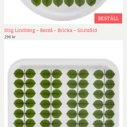
BESTÄLL
Stig Lindberg – Berså – Bricka – Slutsåld
296
kr