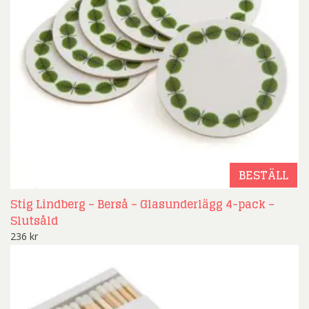
BESTÄLL
Stig Lindberg – Berså – Glasunderlägg 4-pack –
Slutsåld
236
kr