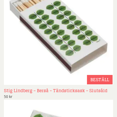
BESTÄLL
Stig Lindberg – Berså – Tändsticksask – Slutsåld
50
kr