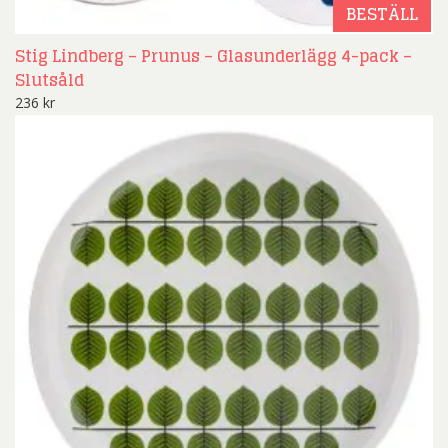
BESTÄLL
Stig Lindberg – Prunus – Glasunderlägg 4-pack –
Slutsåld
236
kr