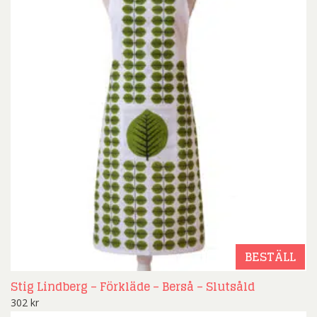
BESTÄLL
Stig Lindberg – Förkläde – Berså – Slutsåld
302
kr