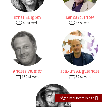
Ernst Billgren
Lennart Jirlow
40 st verk
36 st verk
Anders Palmér
Joakim Allgulander
130 st verk
87 st verk
Frågor inför beställning?