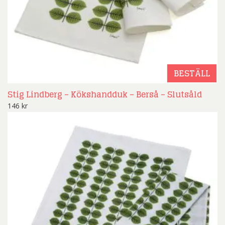
BESTÄLL
Stig Lindberg – Kökshandduk – Berså – Slutsåld
146
kr