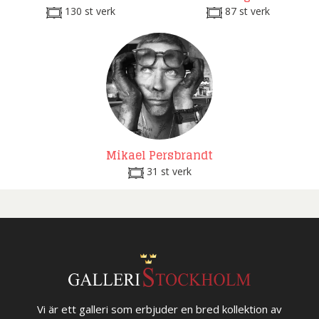
130 st verk
87 st verk
Mikael Persbrandt
31 st verk
Vi är ett galleri som erbjuder en bred kollektion av