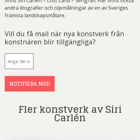
finns Siri Carlén – Lost Land – Serigrafi. Här finns också
andra litografier och oljemålningar av en av Sveriges
främsta landskapsmålare.
Vill du få mail när nya konstverk från
konstnären blir tillgängliga?
E-
post
(Obligatoriskt)
NOTIFIERA MIG!
Fler konstverk av Siri
Carlén