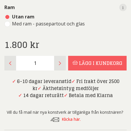
i
i
Ram
Utan ram
Med ram - passepartout och glas
1.800
kr
Siri
LÄGG I KUNDKORG
Carlén
-
Lost
✓
6-10 dagar leveranstid
✓
Fri frakt över 2500
Land
kr
✓
Äkthetsintyg medföljer
-
✓
14 dagar returätt
✓
Betala med Klarna
Serigrafi
mängd
Vill du få mail när nya konstverk är tillgänliga från konstnären?
Klicka här.