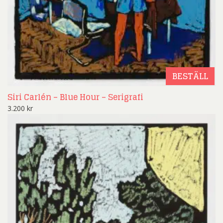
BESTÄLL
Siri Carlén – Blue Hour – Serigrafi
3.200
kr