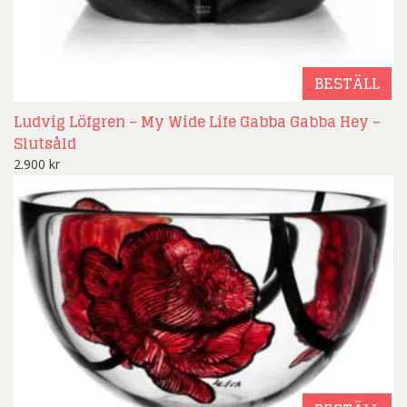
BESTÄLL
Ludvig Löfgren – My Wide Life Gabba Gabba Hey –
Slutsåld
2.900
kr