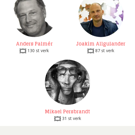
Anders Palmér
Joakim Allgulander
130 st verk
87 st verk
Mikael Persbrandt
31 st verk