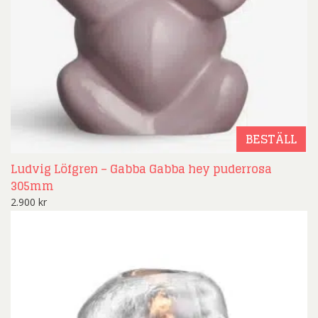
BESTÄLL
Ludvig Löfgren – Gabba Gabba hey puderrosa
305mm
2.900
kr