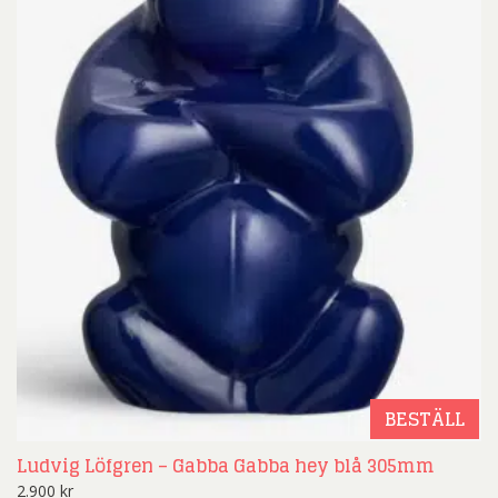
BESTÄLL
Ludvig Löfgren – Gabba Gabba hey blå 305mm
2.900
kr