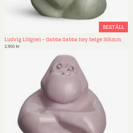
BESTÄLL
Ludvig Löfgren – Gabba Gabba hey beige 305mm
2.900
kr