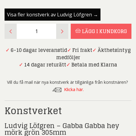
Visa fler konstverk av Ludvig Löfgren →
Ludvig
LÄGG I KUNDKORG
Löfgren
-
Gabba
✓
6-10 dagar leveranstid
✓
Fri frakt
✓
Äkthetsintyg
Gabba
medföljer
hey
✓
14 dagar returätt
✓
Betala med Klarna
mörk
grön
Vill du få mail när nya konstverk är tillgänliga från konstnären?
305mm
Klicka här.
mängd
Konstverket
Ludvig Löfgren – Gabba Gabba hey
mörk grön 305mm