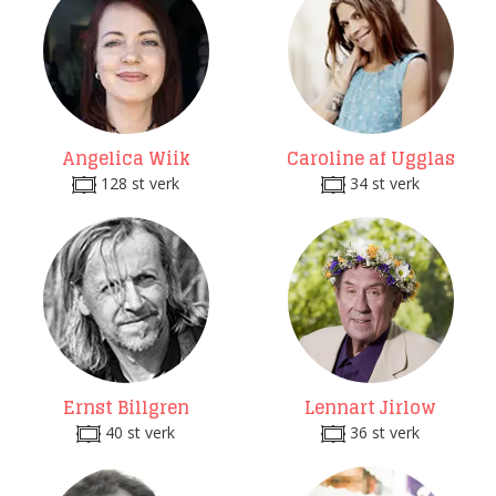
Angelica Wiik
Caroline af Ugglas
128 st verk
34 st verk
Ernst Billgren
Lennart Jirlow
40 st verk
36 st verk