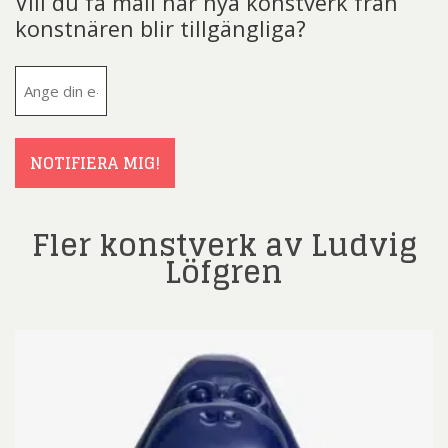
Vill du få mail när nya konstverk från
konstnären blir tillgängliga?
E-
post
(Obligatoriskt)
NOTIFIERA MIG!
Fler konstverk av Ludvig
Löfgren