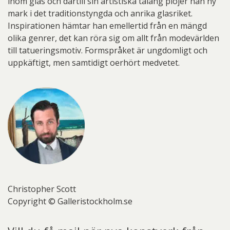
inom glas och därtill sin artistiska talang plöjer han ny
mark i det traditionstyngda och anrika glasriket.
Inspirationen hämtar han emellertid från en mängd
olika genrer, det kan röra sig om allt från modevärlden
till tatueringsmotiv. Formspråket är ungdomligt och
uppkäftigt, men samtidigt oerhört medvetet.
Christopher Scott
Copyright © Galleristockholm.se