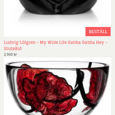
BESTÄLL
Ludvig Löfgren – My Wide Life Gabba Gabba Hey –
Slutsåld
2.900
kr