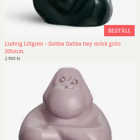
BESTÄLL
Ludvig Löfgren – Gabba Gabba hey mörk grön
305mm
2.900
kr