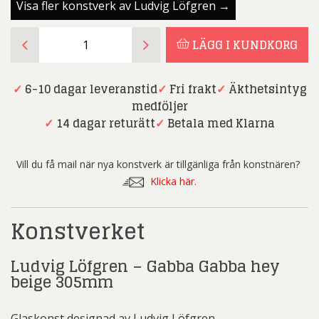
Visa fler konstverk av Ludvig Löfgren →
Ludvig
LÄGG I KUNDKORG
Löfgren
-
Gabba
✓
6-10 dagar leveranstid
✓
Fri frakt
✓
Äkthetsintyg
Gabba
medföljer
hey
✓
14 dagar returätt
✓
Betala med Klarna
beige
305mm
Vill du få mail när nya konstverk är tillgänliga från konstnären?
mängd
Klicka här.
Konstverket
Ludvig Löfgren – Gabba Gabba hey
beige 305mm
Glaskonst designad av Ludvig Löfgren