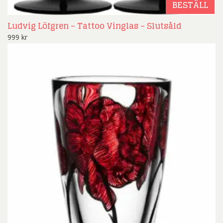
BESTÄLL
Ludvig Löfgren – Tattoo Vinglas – Slutsåld
999
kr