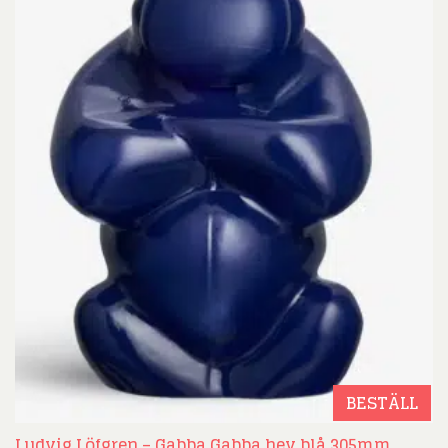
BESTÄLL
Ludvig Löfgren – Gabba Gabba hey blå 305mm