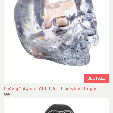
BESTÄLL
Ludvig Löfgren – Still Life – Ljuslykta klarglas
399
kr