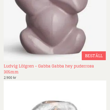
BESTÄLL
Ludvig Löfgren – Gabba Gabba hey puderrosa
305mm
2.900
kr