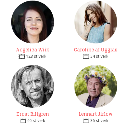
Angelica Wiik
Caroline af Ugglas
128 st verk
34 st verk
Ernst Billgren
Lennart Jirlow
40 st verk
36 st verk