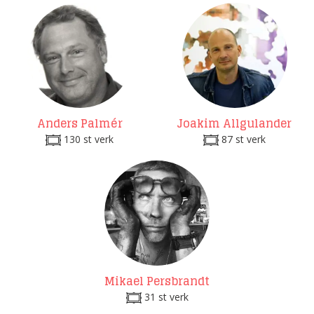
Anders Palmér
Joakim Allgulander
130 st verk
87 st verk
Mikael Persbrandt
31 st verk