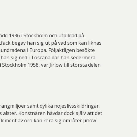
Född 1936 i Stockholm och utbildad på
stfack begav han sig ut på vad som kan liknas
hundradena i Europa. Följaktligen besökte
log han sig ned i Toscana där han sedermera
 Stockholm 1958, var Jirlow till största delen
ngmiljöer samt dylika nöjeslivsskildringar.
alster. Konstnären hävdar dock själv att det
lement av oro kan röra sig om låter Jirlow