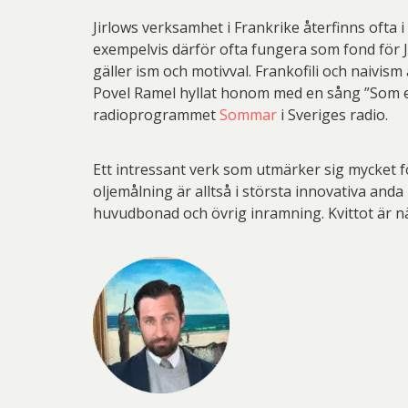
Jirlows verksamhet i Frankrike återfinns ofta 
exempelvis därför ofta fungera som fond för J
gäller ism och motivval. Frankofili och naivism 
Povel Ramel hyllat honom med en sång ”Som en
radioprogrammet
Sommar
i Sveriges radio.
Ett intressant verk som utmärker sig mycket f
oljemålning är alltså i största innovativa and
huvudbonad och övrig inramning. Kvittot är nä