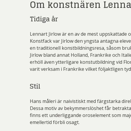
Om konstnären Lennar
Tidiga år
Lennart Jirlow är en av de mest uppskattade o
Konstfack var Jirlow den yngsta antagna eleven
en traditionell konstbildningsresa, såsom bru
Jirlow bland annat Holland, Frankrike och Itali
erhöll även ytterligare konstutbildning vid Flo
varit verksam i Frankrike vilket följaktligen ty
Stil
Hans måleri är naivistiskt med färgstarka dir
Dessa motiv av bekymmerslöshet får betraktare
finns ett underliggande oroselement som major
emellertid förbli osagt.