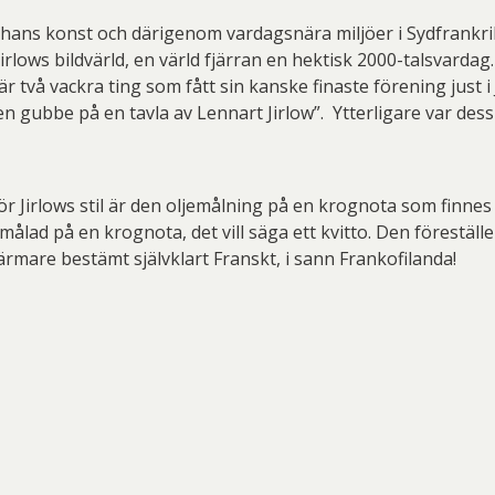
i hans konst och därigenom vardagsnära miljöer i Sydfrankri
irlows bildvärld, en värld fjärran en hektisk 2000-talsvarda
är två vackra ting som fått sin kanske finaste förening just i
 gubbe på en tavla av Lennart Jirlow”. Ytterligare var des
ör Jirlows stil är den oljemålning på en krognota som finne
a målad på en krognota, det vill säga ett kvitto. Den förest
rmare bestämt självklart Franskt, i sann Frankofilanda!