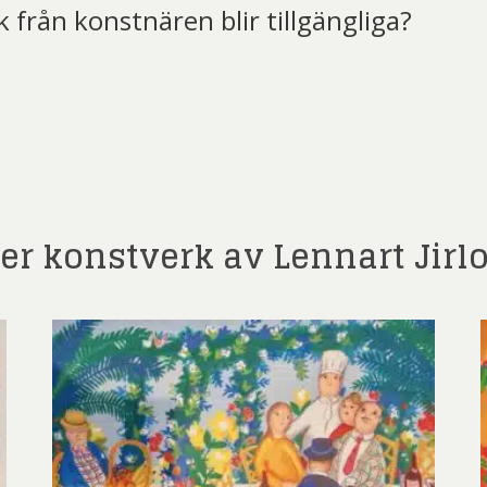
k från konstnären blir tillgängliga?
t)
ler konstverk av Lennart Jirl