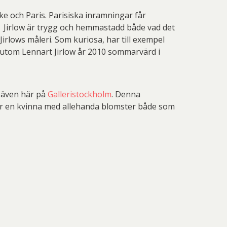
ke och Paris. Parisiska inramningar får
g. Jirlow är trygg och hemmastadd både vad det
 Jirlows måleri. Som kuriosa, har till exempel
sutom Lennart Jirlow år 2010 sommarvärd i
s även här på
Galleristockholm
. Denna
äller en kvinna med allehanda blomster både som