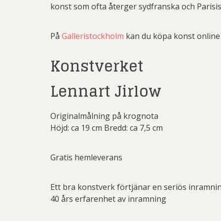
Sven
Mali
konst som ofta återger sydfranska och Parisis
Ulrica H
Mikael
På
Galleristockholm
kan du köpa konst online o
Pe
Konstverket
Pett
Rich
Lennart Jirlow
Sar
Originalmålning på krognota
Sti
Höjd: ca 19 cm Bredd: ca 7,5 cm
Ulf G
Zumre
Gratis hemleverans
Ett bra konstverk förtjänar en seriös inramni
40 års erfarenhet av inramning