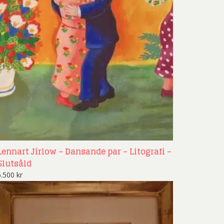
Lennart Jirlow – Dansande par – Litografi –
Slutsåld
6.500
kr