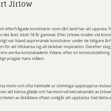
t Jirlow
ch efterfrågade konstnärer som vårt land har att uppvisa. 
 det året, blott 18 år gammal. Efter Jirlows studier vid Kon
kligt var bland aspirerande konstnärer under de tidigare år
en för att tillskansa sig all tänkbar inspiration. Därefter s
rens anrika konstakademi. Vidare, efter en konstutställning i
dligt präglar hans måleri.
ekta motiv och ofta hämtade ur stimmiga uppsluppna restaura
n att känna glädje och harmoni vid betraktandet av Jirlows 
iteten av åskådare oftast undgår att upptäcka. Vad detta e