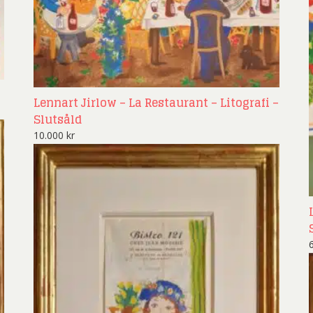
Lennart Jirlow – La Restaurant – Litografi –
Slutsåld
10.000
kr