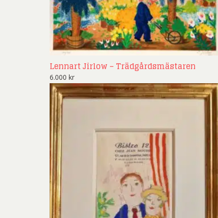
Lennart Jirlow – Trädgårdsmästaren
6.000
kr