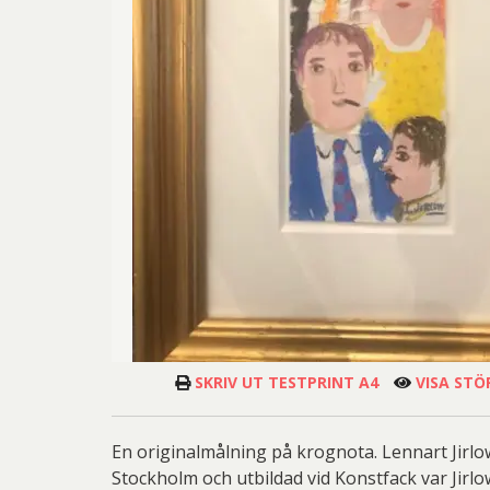
Josefina W
Jo
Ernst
Lena
Josefina W
Gösta Ad
Las
Las
Ingeg
Pet
Blomqvis
Jeanet
Jona
Mikael
Kjel
Olle Ol
Pete
Martin
Sar
Pe
SKRIV UT TESTPRINT A4
VISA STÖ
Övriga
Pett
Olj
En originalmålning på krognota. Lennart Jirlo
Ricka
Lenna
Stockholm och utbildad vid Konstfack var Jirl