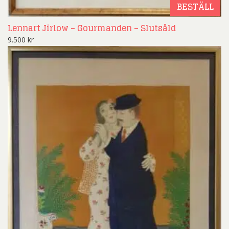
BESTÄLL
Lennart Jirlow – Gourmanden – Slutsåld
9.500
kr