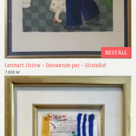
BESTÄLL
Lennart Jirlow – Dansande par – Slutsåld
7.000
kr