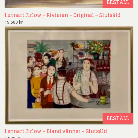
BESTÄLL
Lennart Jirlow – Rivieran – Original – Slutsåld
19.500
kr
BESTÄLL
Lennart Jirlow – Bland vänner – Slutsåld