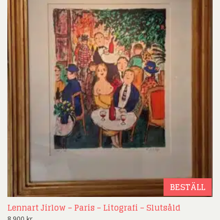
BESTÄLL
Lennart Jirlow – Paris – Litografi – Slutsåld
8.900
kr