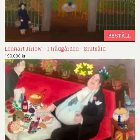
BESTÄLL
Lennart Jirlow – I trädgården – Slutsåld
190.000
kr