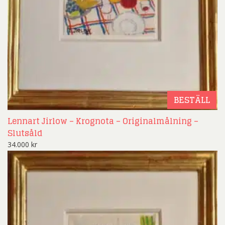
BESTÄLL
Lennart Jirlow – Krognota – Originalmålning –
Slutsåld
34.000
kr