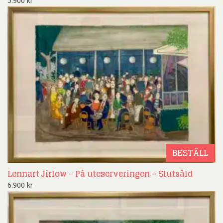
5.900
kr
BESTÄLL
Lennart Jirlow – På uteserveringen – Slutsåld
6.900
kr