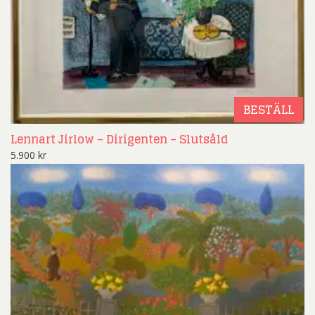
BESTÄLL
Lennart Jirlow – Dirigenten – Slutsåld
5.900
kr