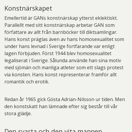
Konstnärskapet
Emellertid är GANs konstnärskap ytterst eklektiskt.
Parallellt med sitt konstnärskap arbetar GAN som
författare av allt från barnböcker till diktsamlingar.
Hans konst präglas även av hans homosexualitet som
under hans levnad i Sverige fortfarande var enligt
lagen förbjuden. Först 1944 blev homosexualitet
legaliserat i Sverige. Sålunda använde han sina motiv
med sjömän och manliga atleter som ett slags protest
via konsten. Hans konst representerar framför allt
romantik och erotik.
Redan år 1965 gick Gösta Adrian-Nilsson ur tiden. Men
den konstskatt han lämnade efter sig består till vår
stora glädje.
Den svarta och den vita mappen