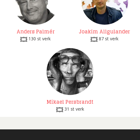
Anders Palmér
Joakim Allgulander
130 st verk
87 st verk
Mikael Persbrandt
31 st verk