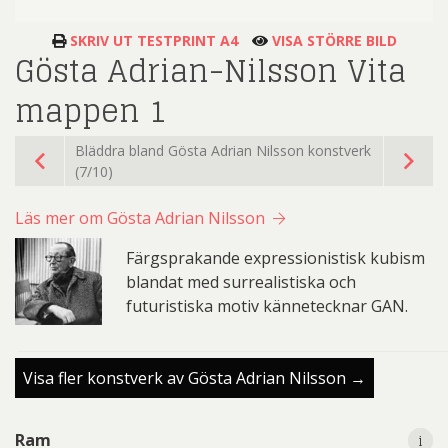
SKRIV UT TESTPRINT A4
VISA STÖRRE BILD
Gösta Adrian-Nilsson Vita
mappen 1
Bläddra bland Gösta Adrian Nilsson konstverk
(7/10)
Läs mer om Gösta Adrian Nilsson
Färgsprakande expressionistisk kubism
blandat med surrealistiska och
futuristiska motiv kännetecknar GAN.
Visa fler konstverk av Gösta Adrian Nilsson →
i
i
Ram