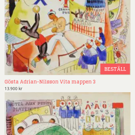
BESTÄLL
Gösta Adrian-Nilsson Vita mappen 3
13.900
kr