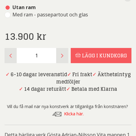
Utan ram
Med ram - passepartout och glas
13.900
kr
Gösta
LÄGG I KUNDKORG
Adrian-
Nilsson
Vita
✓
6-10 dagar leveranstid
✓
Fri frakt
✓
Äkthetsintyg
mappen
medföljer
1
✓
14 dagar returätt
✓
Betala med Klarna
mängd
Vill du få mail när nya konstverk är tillgänliga från konstnären?
Klicka här.
Detta härliga verk Gösta Adrian-Nilsson Vita mappen 1