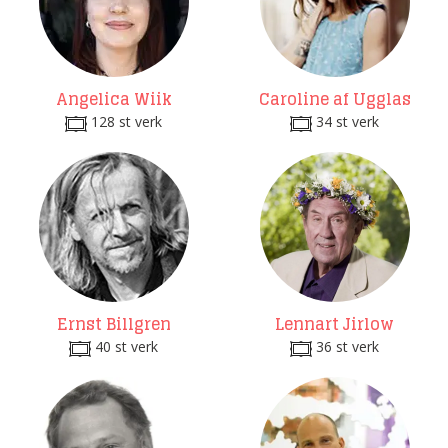
Angelica Wiik
Caroline af Ugglas
128 st verk
34 st verk
Ernst Billgren
Lennart Jirlow
40 st verk
36 st verk