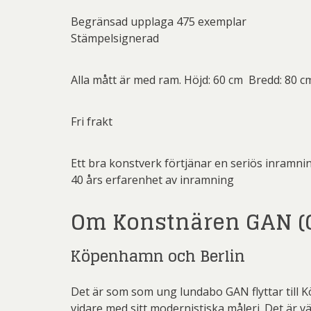
Begränsad upplaga 475 exemplar
Stämpelsignerad
Alla mått är med ram. Höjd: 60 cm Bredd: 80 c
Fri frakt
Ett bra konstverk förtjänar en seriös inramni
40 års erfarenhet av inramning
Om Konstnären GAN (G
Köpenhamn och Berlin
Det är som som ung lundabo GAN flyttar till Kö
vidare med sitt modernistiska måleri. Det är vä