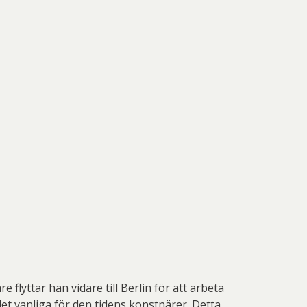
lyttar han vidare till Berlin för att arbeta
 det vanliga för den tidens konstnärer. Detta