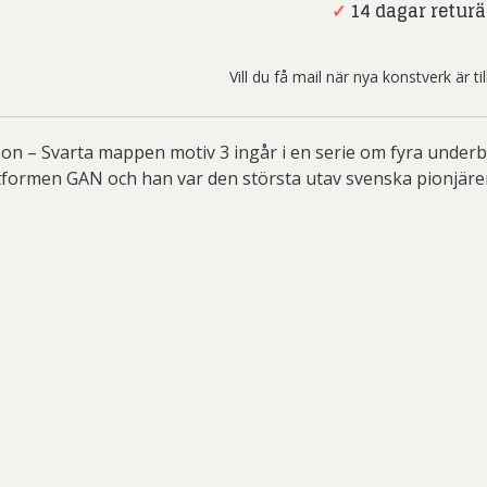
ard Ryan
Rickard Ölander
Rola
Svarta
✓
14 dagar returä
mappen
a Flodén
Sara Woodrow
Ste
motiv
Vill du få mail när nya konstverk är t
3
g Laurin
Siri Carlén
Suz
mängd
ripenholm
Ulrica Hydman Vallien
Yrj
son – Svarta mappen motiv 3 ingår i en serie om fyra under
ta Pozder
Åsa Jungnelius
formen GAN och han var den största utav svenska pionjärer 