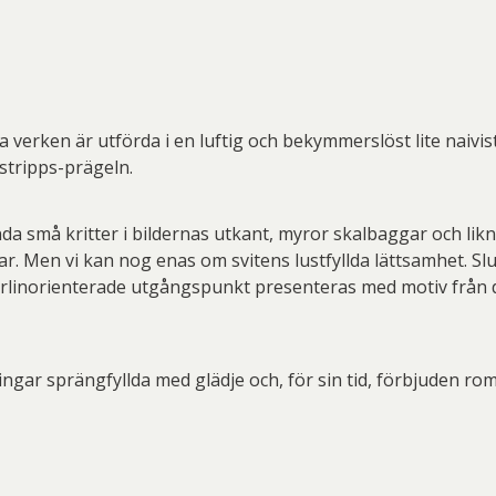
verken är utförda i en luftig och bekymmerslöst lite naivisti
estripps-prägeln.
nda små kritter i bildernas utkant, myror skalbaggar och lik
 Men vi kan nog enas om svitens lustfyllda lättsamhet. Slut
 Berlinorienterade utgångspunkt presenteras med motiv frå
ngar sprängfyllda med glädje och, för sin tid, förbjuden rom