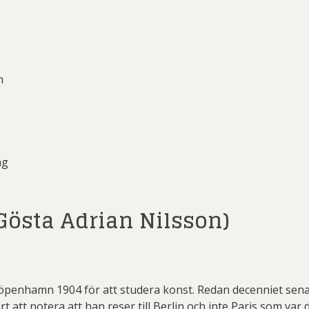
m
ng
östa Adrian Nilsson)
penhamn 1904 för att studera konst. Redan decenniet senare f
rt att notera att han reser till Berlin och inte Paris som var