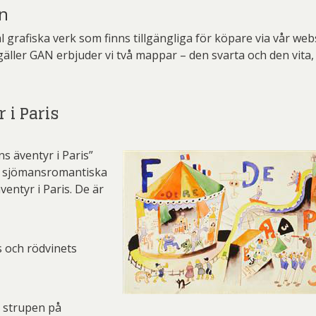
en
tal grafiska verk som finns tillgängliga för köpare via vår
 gäller GAN erbjuder vi två mappar – den svarta och den vita
 i Paris
s äventyr i Paris”
de sjömansromantiska
ventyr i Paris. De är
s och rödvinets
r strupen på