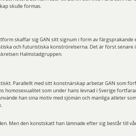
kap skulle formas.
tform skaffar sig GAN sitt signum i form av färgsprakande e
tiska och futuristiska konströrelserna. Det är först senare i 
ärskretsen Halmstadgruppen.
iskt. Parallellt med sitt konstnärskap arbetar GAN som förfa
s homosexualitet som under hans levnad i Sverige fortfaran
 använde han sina motiv med sjömän och manliga atleter som
.
en. Men den konstskatt han lämnade efter sig består till vår