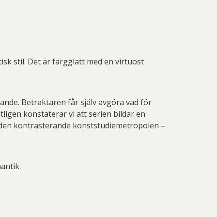
sk stil. Det är färgglatt med en virtuost
nande. Betraktaren får själv avgöra vad för
ligen konstaterar vi att serien bildar en
n den kontrasterande konststudiemetropolen –
antik.