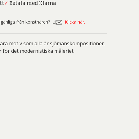
nd Svensson
Sandra Steen
tt
✓
Betala med Klarna
fan Wentzel
Stig Lindberg
illgänliga från konstnären?
Klicka här.
anne Nessim
Sven Lidberg
ö Edelmann
Olle Olson Hagalund
bara motiv som alla är sjömanskompositioner.
för det modernistiska måleriet.