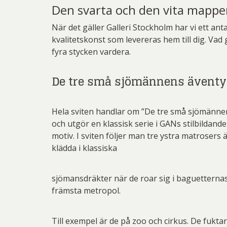
Den svarta och den vita mapp
När det gäller Galleri Stockholm har vi ett an
kvalitetskonst som levereras hem till dig. Vad
fyra stycken vardera.
De tre små sjömännens äventyr
Hela sviten handlar om ”De tre små sjömännen
och utgör en klassisk serie i GANs stilbildan
motiv. I sviten följer man tre ystra matrosers ä
klädda i klassiska
sjömansdräkter när de roar sig i baguetterna
främsta metropol.
Till exempel är de på zoo och cirkus. De fukta