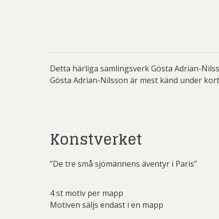
Rich
Sar
Sti
Ulf G
Detta härliga samlingsverk Gösta Adrian-Nils
Zumre
Gösta Adrian-Nilsson är mest känd under kort
Konstverket
”De tre små sjömännens äventyr i Paris”
4 st motiv per mapp
Motiven säljs endast i en mapp