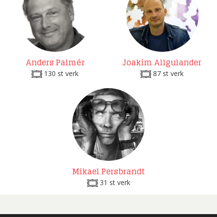
Anders Palmér
Joakim Allgulander
130 st verk
87 st verk
Mikael Persbrandt
31 st verk