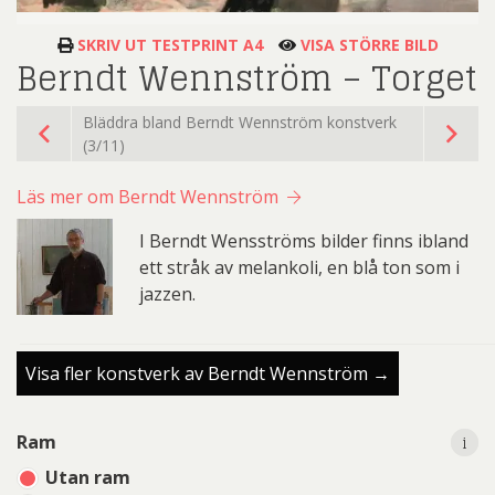
SKRIV UT TESTPRINT A4
VISA STÖRRE BILD
Berndt Wennström – Torget
Bläddra bland Berndt Wennström konstverk
(3/11)
Läs mer om Berndt Wennström
I Berndt Wensströms bilder finns ibland
ett stråk av melankoli, en blå ton som i
jazzen.
Visa fler konstverk av Berndt Wennström →
i
i
Ram
Utan ram