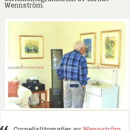
Wennström.
Cornelislitografier av
Wennström