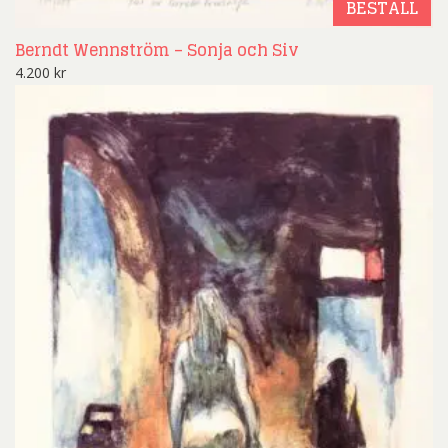
BESTÄLL
Berndt Wennström – Sonja och Siv
4.200
kr