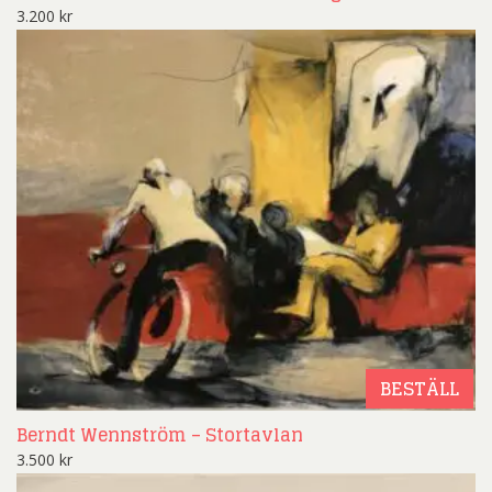
3.200
kr
BESTÄLL
Berndt Wennström – Stortavlan
3.500
kr