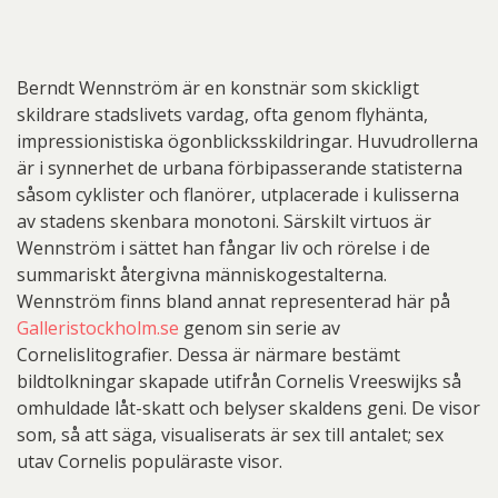
Berndt Wennström är en konstnär som skickligt
skildrare stadslivets vardag, ofta genom flyhänta,
impressionistiska ögonblicksskildringar. Huvudrollerna
är i synnerhet de urbana förbipasserande statisterna
såsom cyklister och flanörer, utplacerade i kulisserna
av stadens skenbara monotoni. Särskilt virtuos är
Wennström i sättet han fångar liv och rörelse i de
summariskt återgivna människogestalterna.
Wennström finns bland annat representerad här på
Galleristockholm.se
genom sin serie av
Cornelislitografier. Dessa är närmare bestämt
bildtolkningar skapade utifrån Cornelis Vreeswijks så
omhuldade låt-skatt och belyser skaldens geni. De visor
som, så att säga, visualiserats är sex till antalet; sex
utav Cornelis populäraste visor.