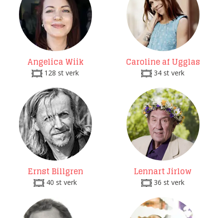
Angelica Wiik
Caroline af Ugglas
128 st verk
34 st verk
Ernst Billgren
Lennart Jirlow
40 st verk
36 st verk