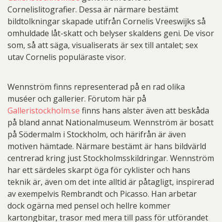
Cornelislitografier. Dessa är närmare bestämt
bildtolkningar skapade utifrån Cornelis Vreeswijks så
omhuldade låt-skatt och belyser skaldens geni. De visor
som, så att säga, visualiserats är sex till antalet; sex
utav Cornelis populäraste visor.
Wennström finns representerad på en rad olika
muséer och gallerier. Förutom här på
Galleristockholm.se
finns hans alster även att beskåda
på bland annat Nationalmuseum. Wennström är bosatt
på Södermalm i Stockholm, och härifrån är även
motiven hämtade. Närmare bestämt är hans bildvärld
centrerad kring just Stockholmsskildringar. Wennström
har ett särdeles skarpt öga för cyklister och hans
teknik är, även om det inte alltid är påtagligt, inspirerad
av exempelvis Rembrandt och Picasso. Han arbetar
dock ogärna med pensel och hellre kommer
kartongbitar, trasor med mera till pass för utförandet