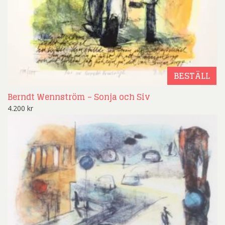
BESTÄLL
Berndt Wennström – Sonja och Siv
4.200
kr