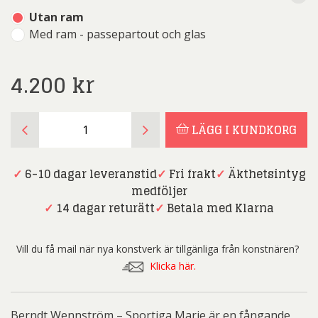
Utan ram
Med ram - passepartout och glas
4.200
kr
Berndt
LÄGG I KUNDKORG
Wennström
-
Sportiga
✓
6-10 dagar leveranstid
✓
Fri frakt
✓
Äkthetsintyg
Marie
medföljer
mängd
✓
14 dagar returätt
✓
Betala med Klarna
Vill du få mail när nya konstverk är tillgänliga från konstnären?
Klicka här.
Berndt Wennström – Sportiga Marie är en fångande