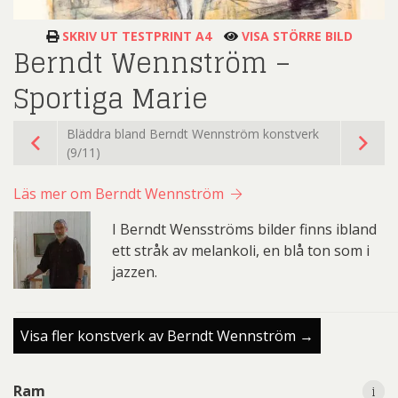
SKRIV UT TESTPRINT A4
VISA STÖRRE BILD
Berndt Wennström –
Sportiga Marie
Bläddra bland Berndt Wennström konstverk
(9/11)
Läs mer om Berndt Wennström
I Berndt Wensströms bilder finns ibland
ett stråk av melankoli, en blå ton som i
jazzen.
Visa fler konstverk av Berndt Wennström →
i
i
Ram