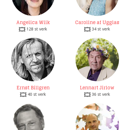
Angelica Wiik
Caroline af Ugglas
128 st verk
34 st verk
Ernst Billgren
Lennart Jirlow
40 st verk
36 st verk