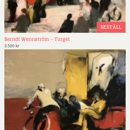
BESTÄLL
Berndt Wennström – Torget
3.500
kr