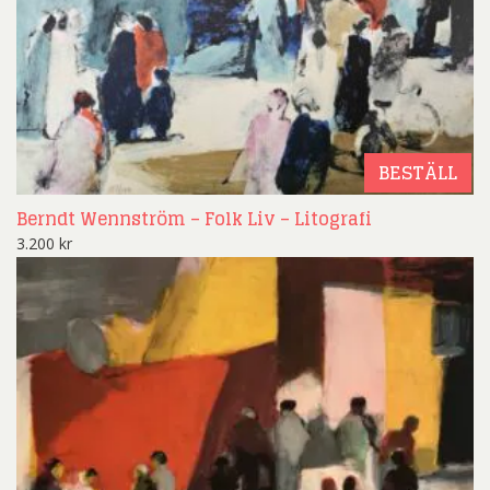
BESTÄLL
Berndt Wennström – Folk Liv – Litografi
3.200
kr