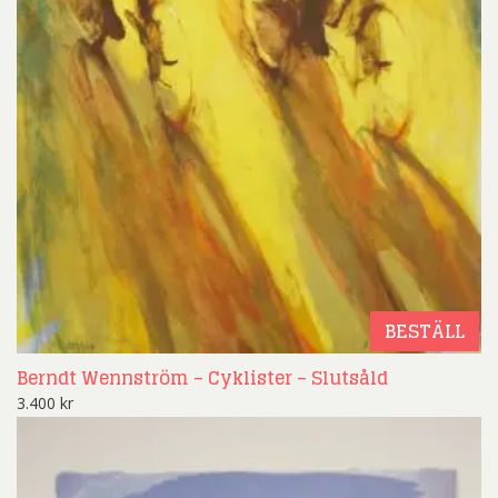
BESTÄLL
Berndt Wennström – Cyklister – Slutsåld
3.400
kr