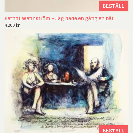
BESTÄLL
Berndt Wennström – Jag hade en gång en båt
4.200
kr
BESTÄLL