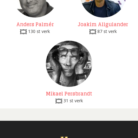
Anders Palmér
Joakim Allgulander
130 st verk
87 st verk
Mikael Persbrandt
31 st verk