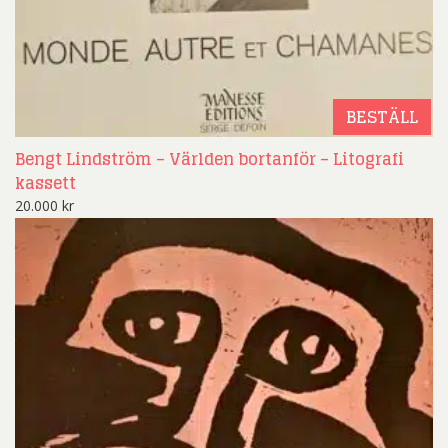
BESTÄLL
Bengt Lindström – Världen bortanför – Litografi
kassett
20.000
kr