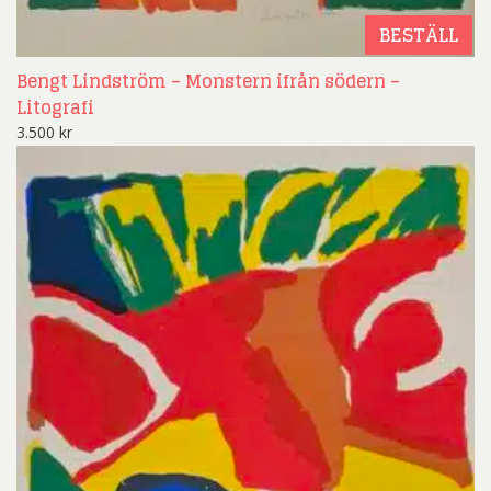
BESTÄLL
Bengt Lindström – Monstern ifrån södern –
Litografi
3.500
kr