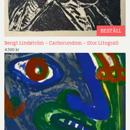
BESTÄLL
Bengt Lindström – Carborundom – Stor Litografi
4.500
kr