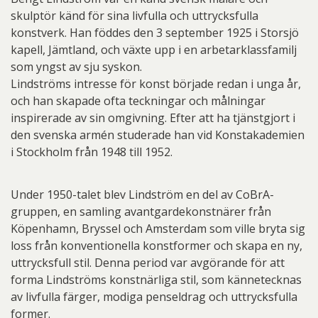
skulptör känd för sina livfulla och uttrycksfulla
konstverk. Han föddes den 3 september 1925 i Storsjö
kapell, Jämtland, och växte upp i en arbetarklassfamilj
som yngst av sju syskon.
Lindströms intresse för konst började redan i unga år,
och han skapade ofta teckningar och målningar
inspirerade av sin omgivning. Efter att ha tjänstgjort i
den svenska armén studerade han vid Konstakademien
i Stockholm från 1948 till 1952.
Under 1950-talet blev Lindström en del av CoBrA-
gruppen, en samling avantgardekonstnärer från
Köpenhamn, Bryssel och Amsterdam som ville bryta sig
loss från konventionella konstformer och skapa en ny,
uttrycksfull stil. Denna period var avgörande för att
forma Lindströms konstnärliga stil, som kännetecknas
av livfulla färger, modiga penseldrag och uttrycksfulla
former.