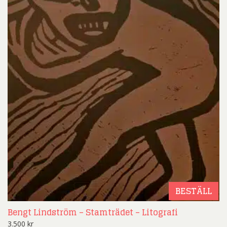
BESTÄLL
Bengt Lindström – Stamträdet – Litografi
3.500
kr