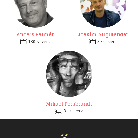
Anders Palmér
Joakim Allgulander
130 st verk
87 st verk
Mikael Persbrandt
31 st verk