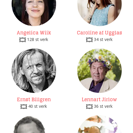
Angelica Wiik
Caroline af Ugglas
128 st verk
34 st verk
Ernst Billgren
Lennart Jirlow
40 st verk
36 st verk