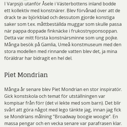
I Varpsjö utanför Åsele i Västerbottens inland bodde
ett kollektiv med konstnärer. Blev förvånad över att de
drack te av björkblad och dessutom gjorde konstiga
saker som t.ex. måttbeställda muggar som skulle passa
när pappa doppade finknäcke i frukostnyponsoppan.
Detta var mitt första konstnärsminne som ung pojke.
Många besök på Gamlia, Umeå konstmuseum med den
stora modellen med rinnande vatten blev det, ja mina
föräldrar har bidragit en hel del.
Piet Mondrian
Många år senare blev Piet Mondrian en stor inspiratör.
Gick konstskola och temat för utställningen var
kompisar från förr (det vi lekte med som barn). Det blir
svårt att göra något med lego tänkte jag, innan jag fick
se Mondrians målning ”Broadway boogie woogie”. En
massa pengar och en vecka senare var parafrasen klar.