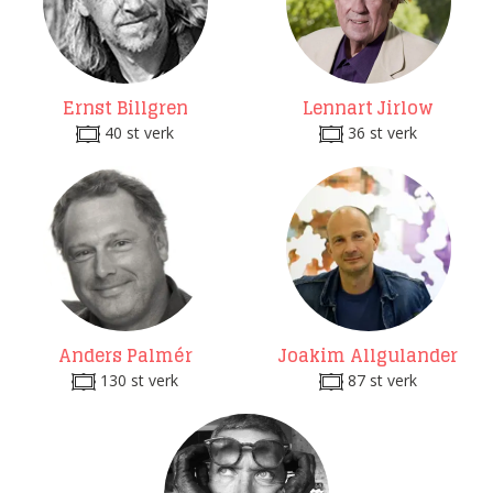
Ernst Billgren
Lennart Jirlow
40 st verk
36 st verk
Anders Palmér
Joakim Allgulander
130 st verk
87 st verk