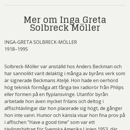
Mer om Inga Greta
Solbreck Möller
INGA-GRETA SOLBRECK-MÖLLER
1918–1995
Solbreck-Möller var anställd hos Anders Beckman och
har sannolikt varit delaktig i många av byråns verk som
är signerade Beckmans Ateljé. Hon hade en oerhörd
hög teknisk förmåga att fånga tex radiorör från Phlips
eller formen på en flyplansvinge. Utanför byrån
arbetade hon även mycket frilans och deltog i
affischtävlingar där hon placerade sig högt, de gånger
hon inte vann. Humor och känsla visar hon fina prov på
i affischen ”Have a good time” som var ett
tävlingsbidrag för Svenska Amerika Linien 1953, där