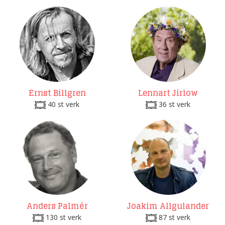
Ernst Billgren
Lennart Jirlow
40 st verk
36 st verk
Anders Palmér
Joakim Allgulander
130 st verk
87 st verk