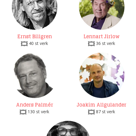
Ernst Billgren
Lennart Jirlow
40 st verk
36 st verk
Anders Palmér
Joakim Allgulander
130 st verk
87 st verk