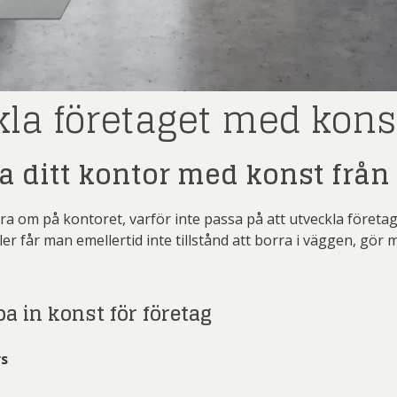
ard Ryan
Rickard Ölander
Rola
a Flodén
Sara Woodrow
Ste
g Laurin
Siri Carlén
Suz
la företaget med kons
ripenholm
Ulrica Hydman Vallien
Yrj
ta Pozder
Åsa Jungnelius
 ditt kontor med konst från 
a om på kontoret, varför inte passa på att utveckla företage
r får man emellertid inte tillstånd att borra i väggen, gör m
a in konst för företag
rs