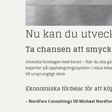
Rich
Sar
Sti
Nu kan du utveck
Ulf G
Zumre
Ta chansen att smycka
Utveckla företaget med konst – När du ska gör
experter på upphängningssystem. I vissa lokale
till ursprungligt skick.
Ekonomiska fördelar för att köp
– Nordfors Consultings VD Michael Nordfo