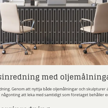
sinredning med oljemålninga
dning. Genom att nyttja både oljemålningar och skulpturer är
gat någonting att leka med samtidigt som företaget behåller e