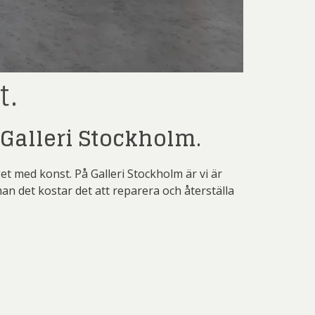
nd Svensson
Sandra Steen
fan Wentzel
Stig Lindberg
anne Nessim
Sven Lidberg
t.
ö Edelmann
Olle Olson Hagalund
Galleri Stockholm.
t med konst. På Galleri Stockholm är vi är
an det kostar det att reparera och återställa