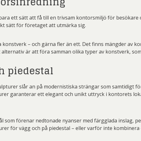
torsinredning
ara ett sätt att få till en trivsam kontorsmiljö för besökare
kt sätt för företaget att utmärka sig.
a konstverk – och gärna fler än ett. Det finns mängder av ko
 alternativ är att föra samman olika typer av konstverk, so
h piedestal
lpturer slår an på modernistiska strängar som samtidigt för 
rer garanterar ett elegant och unikt uttryck i kontorets loka
tål som förenar nedtonade nyanser med färgglada inslag, pe
turer för vägg och på piedestal – eller varför inte kombinera