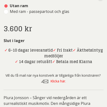
Utan ram
Med ram - passepartout och glas
3.600
kr
Slut i lager
✓
6-10 dagar leveranstid
✓
Fri frakt
✓
Äkthetsintyg
medföljer
✓
14 dagar returätt
✓
Betala med Klarna
Vill du få mail när nya konstverk är tillgänliga från konstnären?
Klicka här.
Plura Jonsson – Sånger vid nedergården är ett
surrealistiskt musikmotiv. Den mångsidige Plura