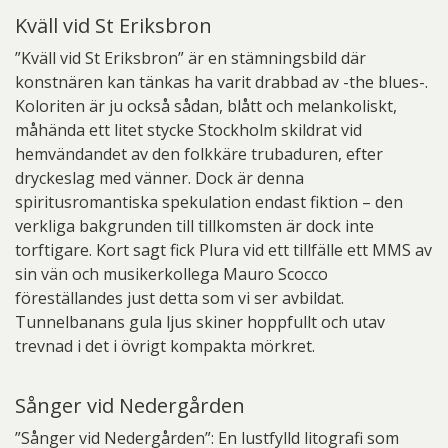
Kväll vid St Eriksbron
”Kväll vid St Eriksbron” är en stämningsbild där
konstnären kan tänkas ha varit drabbad av -the blues-.
Koloriten är ju också sådan, blått och melankoliskt,
måhända ett litet stycke Stockholm skildrat vid
hemvändandet av den folkkäre trubaduren, efter
dryckeslag med vänner. Dock är denna
spiritusromantiska spekulation endast fiktion – den
verkliga bakgrunden till tillkomsten är dock inte
torftigare. Kort sagt fick Plura vid ett tillfälle ett MMS av
sin vän och musikerkollega Mauro Scocco
föreställandes just detta som vi ser avbildat.
Tunnelbanans gula ljus skiner hoppfullt och utav
trevnad i det i övrigt kompakta mörkret.
Sånger vid Nedergården
”Sånger vid Nedergården”: En lustfylld litografi som