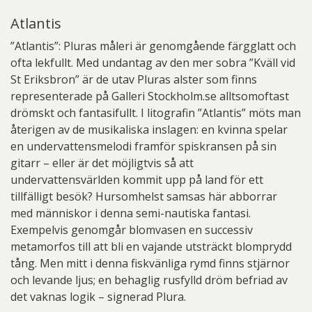
Atlantis
”Atlantis”: Pluras måleri är genomgående färgglatt och
ofta lekfullt. Med undantag av den mer sobra ”Kväll vid
St Eriksbron” är de utav Pluras alster som finns
representerade på Galleri Stockholm.se alltsomoftast
drömskt och fantasifullt. I litografin ”Atlantis” möts man
återigen av de musikaliska inslagen: en kvinna spelar
en undervattensmelodi framför spiskransen på sin
gitarr – eller är det möjligtvis så att
undervattensvärlden kommit upp på land för ett
tillfälligt besök? Hursomhelst samsas här abborrar
med människor i denna semi-nautiska fantasi.
Exempelvis genomgår blomvasen en successiv
metamorfos till att bli en vajande utsträckt blomprydd
tång. Men mitt i denna fiskvänliga rymd finns stjärnor
och levande ljus; en behaglig rusfylld dröm befriad av
det vaknas logik – signerad Plura.