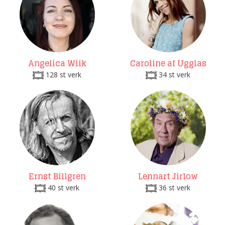
Angelica Wiik
Caroline af Ugglas
128 st verk
34 st verk
Ernst Billgren
Lennart Jirlow
40 st verk
36 st verk