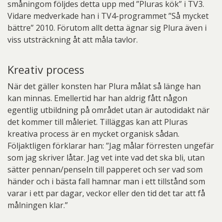
småningom följdes detta upp med ”Pluras kök” i TV3.
Vidare medverkade han i TV4-programmet ”Så mycket
bättre” 2010. Förutom allt detta ägnar sig Plura även i
viss utsträckning åt att måla tavlor.
Kreativ process
När det gäller konsten har Plura målat så länge han
kan minnas. Emellertid har han aldrig fått någon
egentlig utbildning på området utan är autodidakt när
det kommer till måleriet. Tilläggas kan att Pluras
kreativa process är en mycket organisk sådan.
Följaktligen förklarar han: ”Jag målar förresten ungefär
som jag skriver låtar. Jag vet inte vad det ska bli, utan
sätter pennan/penseln till papperet och ser vad som
händer och i bästa fall hamnar man i ett tillstånd som
varar i ett par dagar, veckor eller den tid det tar att få
målningen klar.”