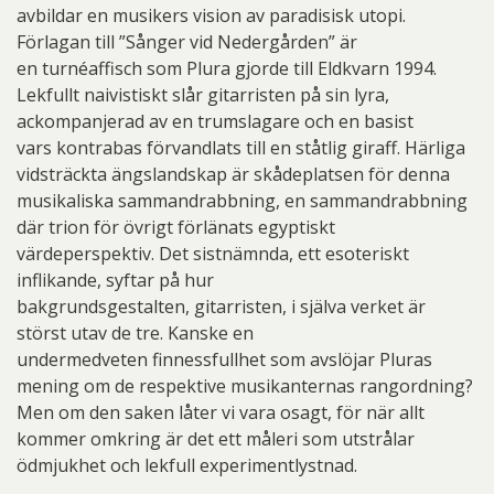
avbildar en musikers vision av paradisisk utopi.
Förlagan till ”Sånger vid Nedergården” är
en turnéaffisch som Plura gjorde till Eldkvarn 1994.
Lekfullt naivistiskt slår gitarristen på sin lyra,
ackompanjerad av en trumslagare och en basist
vars kontrabas förvandlats till en ståtlig giraff. Härliga
vidsträckta ängslandskap är skådeplatsen för denna
musikaliska sammandrabbning, en sammandrabbning
där trion för övrigt förlänats egyptiskt
värdeperspektiv. Det sistnämnda, ett esoteriskt
inflikande, syftar på hur
bakgrundsgestalten, gitarristen, i själva verket är
störst utav de tre. Kanske en
undermedveten finnessfullhet som avslöjar Pluras
mening om de respektive musikanternas rangordning?
Men om den saken låter vi vara osagt, för när allt
kommer omkring är det ett måleri som utstrålar
ödmjukhet och lekfull experimentlystnad.