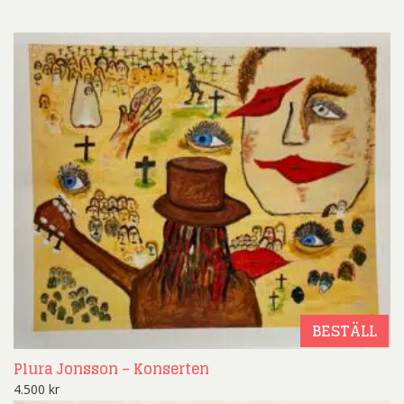
BESTÄLL
Plura Jonsson – Konserten
4.500
kr