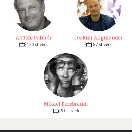
Anders Palmér
Joakim Allgulander
130 st verk
87 st verk
Mikael Persbrandt
31 st verk