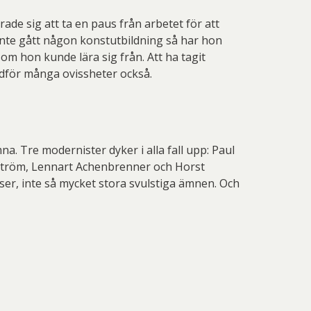
 Thelander
Plura Jonsson
de sig att ta en paus från arbetet för att
nd Svensson
Sandra Steen
 inte gått någon konstutbildning så har hon
om hon kunde lära sig från. Att ha tagit
fan Wentzel
Stig Lindberg
edför många ovissheter också.
anne Nessim
Sven Lidberg
ö Edelmann
Olle Olson Hagalund
. Tre modernister dyker i alla fall upp: Paul
yström, Lennart Achenbrenner och Horst
ser, inte så mycket stora svulstiga ämnen. Och