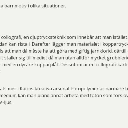
 barnmotiv i olika situationer.
nd collografi, en djuptrycksteknik som innebär att man istäl
n kan rista i. Därefter lägger man materialet i koppartry
 att man då måste ha att göra med giftig järnklorid, därtil
lt ställer sig till mediet då man utan alltför mycket grubbl
r med en dyrare kopparplåt. Dessutom är en collografi-karton
.
ts mer i Karins kreativa arsenal. Fotopolymer är närmare b
ta medium kan man bland annat arbeta med foton som förs över
-ljus.