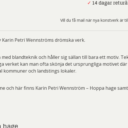
Hoppa
✓
14 dagar returä
hage
Caroline
ndström
mängd
e af Ugglas
Catrine Näsmark
Johan De Geer
Catr
Vill du få mail när nya konstverk är t
 Larsson
 Billgren
Dagmar Glemme
Frank Olsson
Erl
Gu
af Ugglas
v Karin Petri Wennströms drömska verk.
te Karsten
Joakim Allgulander
Carl
Conny
endel Carlsson
Karin Petri Wennström
Len
d blandteknik och håller sig sällan till bara ett motiv. Tek
 Persbrandt
Martin Wickström
Mar
tliga verket kan man ofta skönja det ursprungliga motivet dä
Johan De Geer
Carol
tal kommuner och landstings lokaler.
son Hagalund
rglund
Pelle Åberg
P
opher Scott
Gösta Adrian
r Selling
Gunnar Haller
Petter Thoen
Phili
Jean
e och här finns Karin Petri Wennström – Hoppa hage samt fl
lsson)
a Flodén
Stefan Wentzel
S
n Holm
Joan Miró
John
 konstnärer
endel Carlsson
emålning
Karin Petri Wennström
a hage
se Åberg
Lennart Jirlow
Mad
Clemens Briels