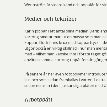
Wennström är vidare känd och populär för sina
Medier och tekniker
Karin jobbar i ett antal olika medier. Däribla
kartong smetar man ut en massa som man seda
koppar. Dock finns krux med koppartryck – dels
utgör också en viktig skillnad i hur man menta
med – vilket man kanske inte i första taget gö
använda samma kartong uppåt femtio gånger
På senare år har även fotopolymer introducera
ljus och som sedan framkallas i vatten. I det
sedan etsas in i den ljuskänsliga plåten med UV
Arbetssätt