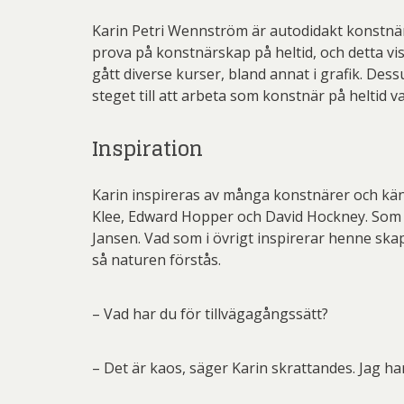
Pett
Karin Petri Wennström är autodidakt konstnär 
Rich
prova på konstnärskap på heltid, och detta vi
gått diverse kurser, bland annat i grafik. Des
Sar
steget till att arbeta som konstnär på heltid
Sti
Inspiration
Ulf G
Zumre
Karin inspireras av många konstnärer och känn
Klee, Edward Hopper och David Hockney. Som 
Jansen. Vad som i övrigt inspirerar henne ska
så naturen förstås.
– Vad har du för tillvägagångssätt?
– Det är kaos, säger Karin skrattandes. Jag ha