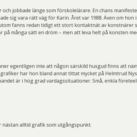
er Thoen
Philip Von Schantz
PG
och jobbade länge som förskolelärare. En chans manifestera
ard Ryan
Rickard Ölander
Rola
sade sig vara rätt väg för Karin. Året var 1988. Även om hon
sutom fanns redan tidigt ett stort kontaktnät av konstnärer s
a Flodén
Sara Woodrow
Ste
 var på många sätt en dröm – men att leva helt på konsten m
g Laurin
Siri Carlén
Suz
ripenholm
Ulrica Hydman Vallien
Yrj
ta Pozder
Åsa Jungnelius
er egentligen inte att någon särskild husgud finns att nämna
grafiker har hon bland annat tittat mycket på Helmtrud N
pandet är i hög grad vardagssituationer. Små, enkla företeel
r nästan alltid grafik som utgångspunkt.