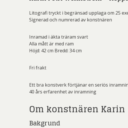
Martin
Dmitry
Litografi tryckt i begränsad upplaga om 25 e
Pe
Ernst
Signerad och numrerad av konstnären
Pett
Gösta Ad
Inramad i äkta träram svart
Ricka
Ingeg
Alla mått är med ram
Höjd: 42 cm Bredd: 34 cm
Sven
Jeanet
Ulrica H
Jona
Fri frakt
Kjel
Ett bra konstverk förtjänar en seriös inramni
Lenna
40 års erfarenhet av inramning
Mali
Om konstnären Karin
Mikael
Pe
Bakgrund