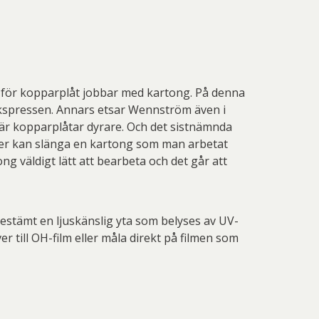
let för kopparplåt jobbar med kartong. På denna
ckspressen. Annars etsar Wennström även i
l är kopparplåtar dyrare. Och det sistnämnda
erier kan slänga en kartong som man arbetat
g väldigt lätt att bearbeta och det går att
estämt en ljuskänslig yta som belyses av UV-
 till OH-film eller måla direkt på filmen som