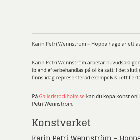
Li
Carolin
Carl
Ernst
Karin Petri Wennström – Hoppa hage är ett a
Jeanet
Josefina W
Karin Petri Wennström arbetar huvudsakligen me
Mikael
ibland efterbehandlas på olika sätt. I det slu
finns idag representerad exempelvis i ett fler
Olle Ol
Be
Christ
G.A-N (
Pete
På
Galleristockholm.se
kan du köpa konst onlin
Ni
Petri Wennström.
Sar
Jo
Övriga
Konstverket
Josefina W
Olj
Karin Petri Wennström – Hopp
Las