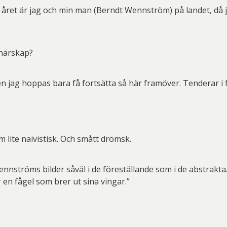
 året är jag och min man (Berndt Wennström) på landet, då j
tnärskap?
 jag hoppas bara få fortsätta så här framöver. Tenderar i för
 lite naivistisk. Och smått drömsk.
 Wennströms bilder såväl i de föreställande som i de abstrak
 en fågel som brer ut sina vingar.”