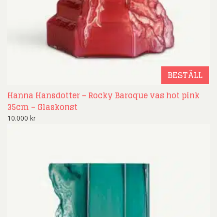
BESTÄLL
Hanna Hansdotter – Rocky Baroque vas hot pink
35cm – Glaskonst
10.000
kr