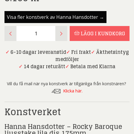
Visa fler konstverk av Hanna Hansdotter →
Hanna
LÄGG I KUNDKORG
Hansdotter
–
Rocky
✓
6-10 dagar leveranstid
✓
Fri frakt
✓
Äkthetsintyg
Baroque
medföljer
ljusstake
✓
14 dagar returätt
✓
Betala med Klarna
lila
dis
Vill du få mail när nya konstverk är tillgänliga från konstnären?
175mm
Klicka här.
mängd
Konstverket
Hanna Hansdotter – Rocky Baroque
ljusstake lila dis 175mm