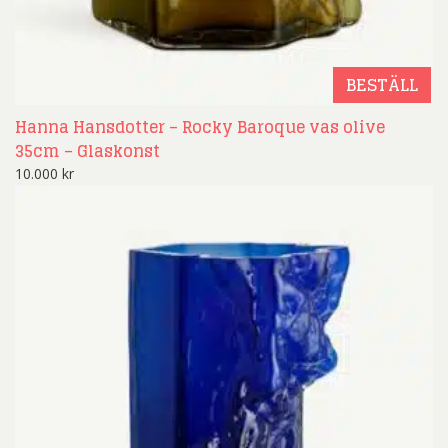
BESTÄLL
Hanna Hansdotter – Rocky Baroque vas olive
35cm – Glaskonst
10.000
kr