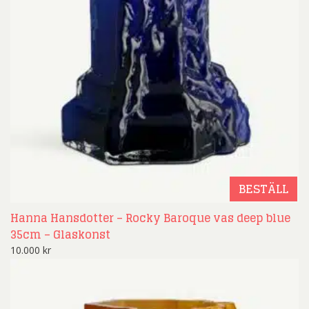
BESTÄLL
Hanna Hansdotter – Rocky Baroque vas deep blue
35cm – Glaskonst
10.000
kr