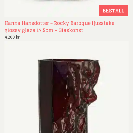
BESTÄLL
Hanna Hansdotter – Rocky Baroque ljusstake
glossy glaze 17,5cm – Glaskonst
4.200
kr