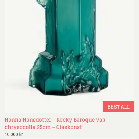
BESTÄLL
Hanna Hansdotter – Rocky Baroque vas
chrysocolla 35cm – Glaskonst
10.000
kr