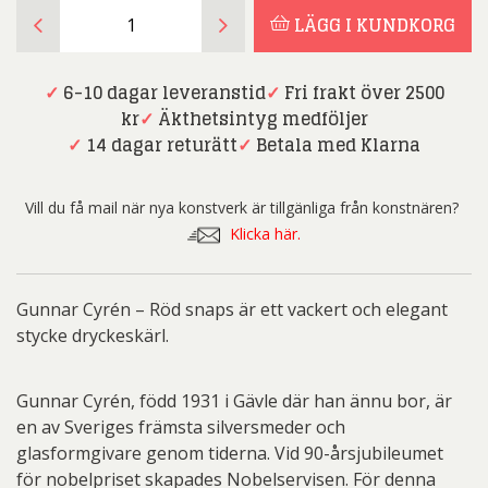
Gunnar
LÄGG I KUNDKORG
Cyrén
-
Röd
✓
6-10 dagar leveranstid
✓
Fri frakt över 2500
snaps
kr
✓
Äkthetsintyg medföljer
mängd
✓
14 dagar returätt
✓
Betala med Klarna
Vill du få mail när nya konstverk är tillgänliga från konstnären?
Klicka här.
Gunnar Cyrén – Röd snaps är ett vackert och elegant
stycke dryckeskärl.
Gunnar Cyrén, född 1931 i Gävle där han ännu bor, är
en av Sveriges främsta silversmeder och
glasformgivare genom tiderna. Vid 90-årsjubileumet
för nobelpriset skapades Nobelservisen. För denna