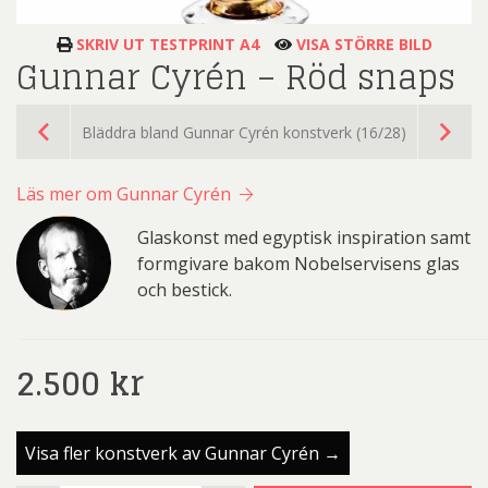
SKRIV UT TESTPRINT A4
VISA STÖRRE BILD
Gunnar Cyrén – Röd snaps
Bläddra bland Gunnar Cyrén konstverk (16/28)
Läs mer om Gunnar Cyrén
Glaskonst med egyptisk inspiration samt
formgivare bakom Nobelservisens glas
och bestick.
2.500
kr
Visa fler konstverk av Gunnar Cyrén →