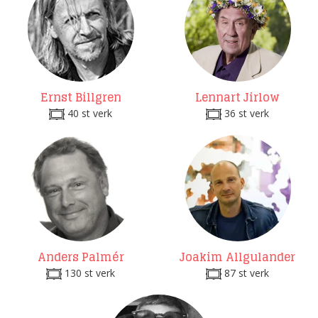
Ernst Billgren
Lennart Jirlow
40 st verk
36 st verk
Anders Palmér
Joakim Allgulander
130 st verk
87 st verk