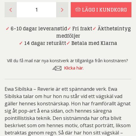
Ewa
LÄGG I KUNDKORG
Sibilska
-
Reverie
✓
6-10 dagar leveranstid
✓
Fri frakt
✓
Äkthetsintyg
mängd
medföljer
✓
14 dagar returätt
✓
Betala med Klarna
Vill du få mail när nya konstverk är tillgänliga från konstnären?
Klicka här.
Ewa Sibilska – Reverie är ett spännande verk. Ewa
Sibilska talar om hur hon nu står vid ett vägskäl vad
gäller hennes konstnärskap. Hon har framförallt ägnat
sig åt pop-art å ena sidan, och hennes säregna
pointillistiska teknik. Den sistnämnda har ofta blivit
beskrivet som om hennes motiv, oftast porträtt, liksom
betraktas genom regn. Så där har hon sitt vägskäl –