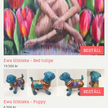
BESTÄLL
Ewa Sibilska – Red tulips
19.500
kr
BESTÄLL
Ewa Sibilska – Puppy
6.500
kr