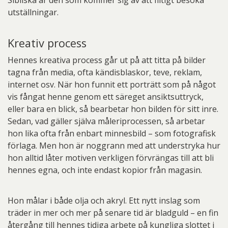
Sibilska är den som kommer sig av att flitigt besöka
utställningar.
Kreativ process
Hennes kreativa process går ut på att titta på bilder
tagna från media, ofta kändisblaskor, teve, reklam,
internet osv. När hon funnit ett porträtt som på något
vis fångat henne genom ett säreget ansiktsuttryck,
eller bara en blick, så bearbetar hon bilden för sitt inre.
Sedan, vad gäller själva måleriprocessen, så arbetar
hon lika ofta från enbart minnesbild – som fotografisk
förlaga. Men hon är noggrann med att understryka hur
hon alltid låter motiven verkligen förvrängas till att bli
hennes egna, och inte endast kopior från magasin.
Hon målar i både olja och akryl. Ett nytt inslag som
träder in mer och mer på senare tid är bladguld – en fin
återgång till hennes tidiga arbete på kungliga slottet i