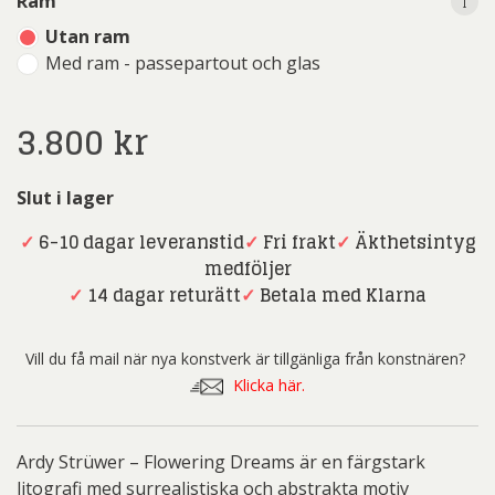
i
Ram
Utan ram
Med ram - passepartout och glas
3.800
kr
Slut i lager
✓
6-10 dagar leveranstid
✓
Fri frakt
✓
Äkthetsintyg
medföljer
✓
14 dagar returätt
✓
Betala med Klarna
Vill du få mail när nya konstverk är tillgänliga från konstnären?
Klicka här.
Ardy Strüwer – Flowering Dreams är en färgstark
litografi med surrealistiska och abstrakta motiv