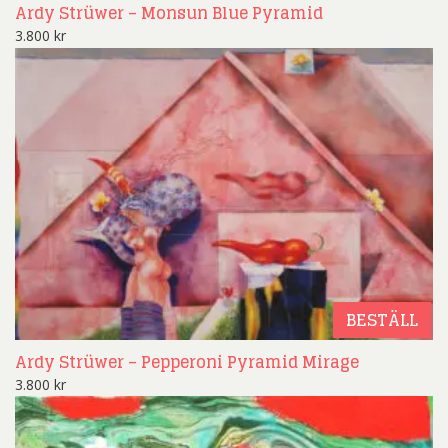
Ardy Strüwer – Monsun Blue Pyramid
3.800
kr
BESTÄLL
Ardy Strüwer – Pepperoni Pyramid Mirage
3.800
kr