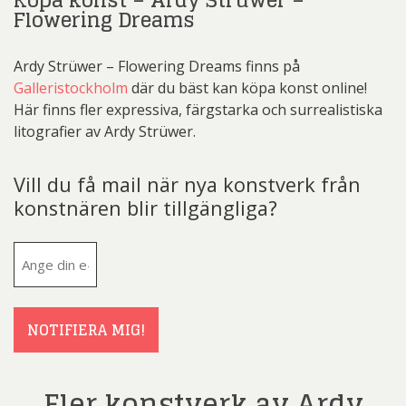
Köpa konst – Ardy Strüwer –
Flowering Dreams
Ardy Strüwer – Flowering Dreams finns på
Galleristockholm
där du bäst kan köpa konst online!
Här finns fler expressiva, färgstarka och surrealistiska
litografier av Ardy Strüwer.
Vill du få mail när nya konstverk från
konstnären blir tillgängliga?
E-
post
(Obligatoriskt)
NOTIFIERA MIG!
Fler konstverk av Ardy