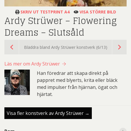
SKRIV UT TESTPRINT A4
VISA STÖRRE BILD
Ardy Strüwer – Flowering
Dreams – Slutsåld
Bläddra bland Ardy Strüwer konstverk (6/13)
Läs mer om Ardy Strüwer
Han föredrar att skapa direkt på
pappret med blyerts, krita eller bläck
med impulser från hjärnan, ögat och
hjärtat.
Visa fler konstverk av Ardy Strüwer →