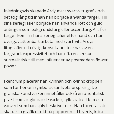
Inledningsvis skapade Ardy mest svart-vitt grafik och
det tog lång tid innan han började använda färger. Till
sina seriegrafier började han använda rött och guld
antingen som bakgrundsfärg eller accentfärg. Allt fler
färger kom in i hans seriegrafier efter hand och han
övergav att enbart arbeta med svart-vitt. Ardys
litografier och övrig konst kännetecknas av en
färgstark expressivitet och har ofta en sensuell
surrealistisk still med influenser av postmodern flower
power.
I centrum placerar han kvinnan och kvinnokroppen
som för honom symboliserar livets ursprung. De
grafiska konstverken innehåller också en orientalisk
prakt som är glimrande vacker, fylld av trolldom och
vanvett som han själv beskriver den. Han föredrar att
skapa sin grafik direkt på pappret med blyerts, krita