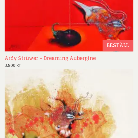
BESTÄLL
Ardy Strüwer – Dreaming Aubergine
3.800
kr