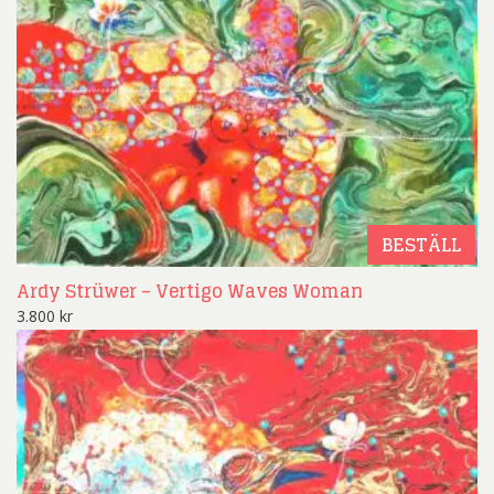
BESTÄLL
Ardy Strüwer – Vertigo Waves Woman
3.800
kr