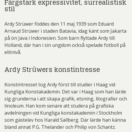
Färgstark expressivitet, surrealistisk
stil
Ardy Strüwer föddes den 11 maj 1939 som Eduard
Arnaud Strüwer i staden Batavia, idag känt som Jakarta
på ön Java i Indonesien. Som barn flyttade Ardy till
Holland, där han i sin ungdom också spelade fotboll på
elitnivå.
Ardy Strüwers konstintresse
Konstintresset tog Ardy först till studier i Haag vid
Kungliga Konstakademin. Det var i Haag som han lärde
sig grunderna i att skapa grafik, etsning, litografier och
linoleum. Han kom senare att studera på grafiska
avdelningen vid Kungliga konstakademin i Stockholm
som gästelev hos Harald Sallberg. Där lärde han känna
bland annat P.G. Thelander och Philip von Schantz.