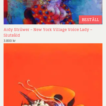
BESTÄLL
Ardy Strüwer – New York Village Voice Lady –
Slutsåld
3.800
kr