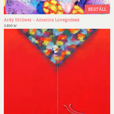
BESTÄLL
Ardy Strüwer – America Lovegodess
3.800
kr