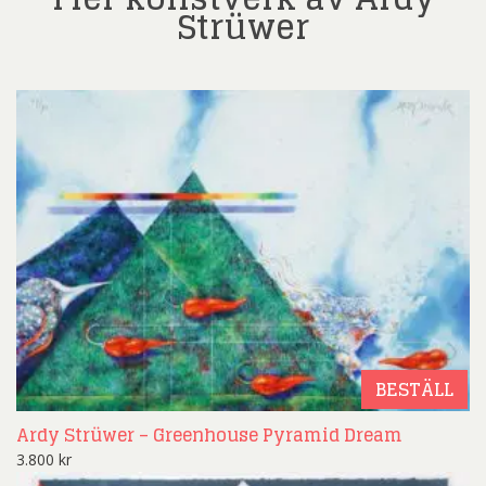
Strüwer
BESTÄLL
Ardy Strüwer – Greenhouse Pyramid Dream
3.800
kr