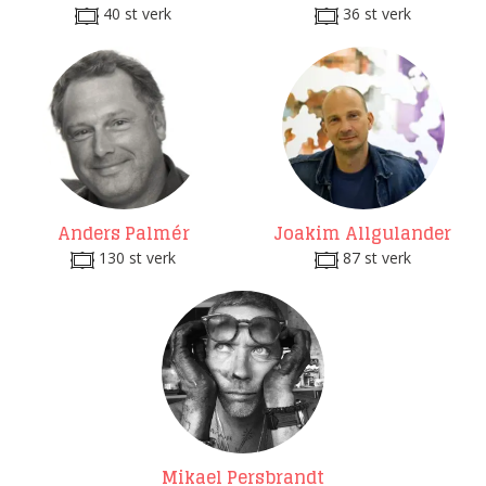
40 st verk
36 st verk
Anders Palmér
Joakim Allgulander
130 st verk
87 st verk
Mikael Persbrandt