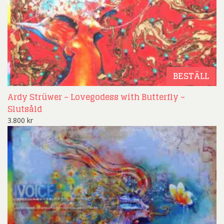
BESTÄLL
Ardy Strüwer – Lovegodess with Butterfly –
Slutsåld
3.800
kr