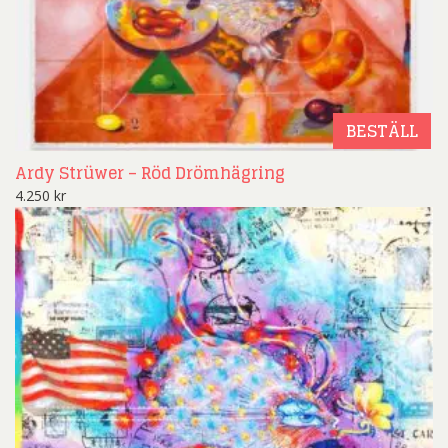
BESTÄLL
Ardy Strüwer – Röd Drömhägring
4.250
kr