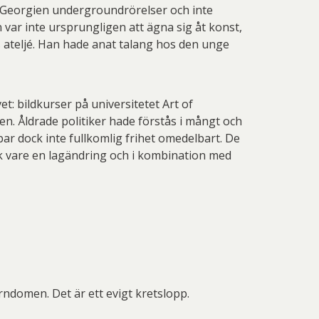
 Thelander
Plura Jonsson
 i Georgien undergroundrörelser och inte
var inte ursprungligen att ägna sig åt konst,
nd Svensson
Sandra Steen
s ateljé. Han hade anat talang hos den unge
fan Wentzel
Stig Lindberg
anne Nessim
Sven Lidberg
t: bildkurser på universitetet Art of
ö Edelmann
Olle Olson Hagalund
n. Åldrade politiker hade förstås i mångt och
ebar dock inte fullkomlig frihet omedelbart. De
ck vare en lagändring och i kombination med
rndomen. Det är ett evigt kretslopp.