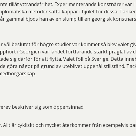
er Thoen
Philip Von Schantz
PG
nte tillät yttrandefrihet. Experimenterande konstnärer var
iplomatiska metoder sätta käppar i hjulet för dessa. Tanken 
ard Ryan
Rickard Ölander
Rola
n år gammal bjöds han av en slump till en georgisk konstnär
a Flodén
Sara Woodrow
Ste
g Laurin
Siri Carlén
Suz
 väl beslutet för högre studier var kommet så blev valet give
ripenholm
Ulrica Hydman Vallien
Yrj
hört i Georgien var landet fortfarande starkt präglat av de
de sig därför för att flytta. Valet föll på Sverige. Detta inn
ta Pozder
Åsa Jungnelius
unde göra något på grund av uteblivet uppehållstillstånd. Ta
gt medborgarskap.
Zverev beskriver sig som öppensinnad.
. Allt är cykliskt och mycket återkommer från exempelvis ba