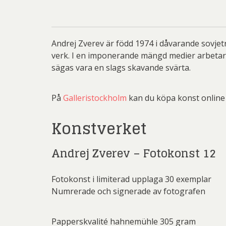
Li
Carolin
Carl
Andrej Zverev är född 1974 i dåvarande sovjet
Ernst
verk. I en imponerande mängd medier arbetar 
sägas vara en slags skavande svärta.
Jeanet
Josefina W
På
Galleristockholm
kan du köpa konst online 
Mikael
Konstverket
Olle Ol
Be
Christ
Andrej Zverev – Fotokonst 12
G.A-N (
Pete
Ni
Sar
Fotokonst i limiterad upplaga 30 exemplar
Jo
Övriga
Numrerade och signerade av fotografen
Josefina W
Olj
Las
Papperskvalité hahnemühle 305 gram