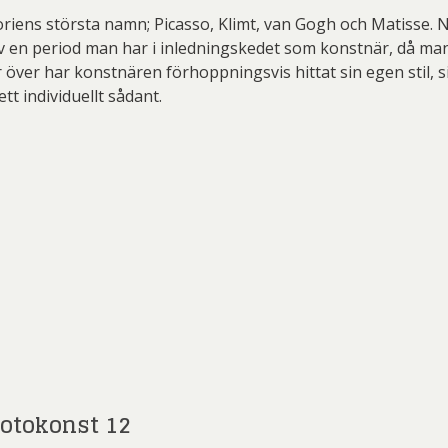
ens största namn; Picasso, Klimt, van Gogh och Matisse. Nat
ev en period man har i inledningskedet som konstnär, då man 
 över har konstnären förhoppningsvis hittat sin egen stil, 
ett individuellt sådant.
Fotokonst 12