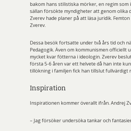
Pett
bakom hans stilistiska mörker, en regim som i
sällan försökte myndigheter att genom olika d
Rich
Zverev hade planer på att läsa juridik. Femto
Sar
Zverev.
Sti
Dessa besök fortsatte under två års tid och när
Ulf G
Pedagogik. Även om kommunismen officiellt upp
mycket kvar fötterna i ideologin. Zverev besluta
Zumre
första 5-6 åren var ett helvete då han inte k
tillökning i familjen fick han tillslut fullvärdi
Inspiration
Inspirationen kommer överallt ifrån. Andrej 
– Jag försöker undersöka tankar och fantasier