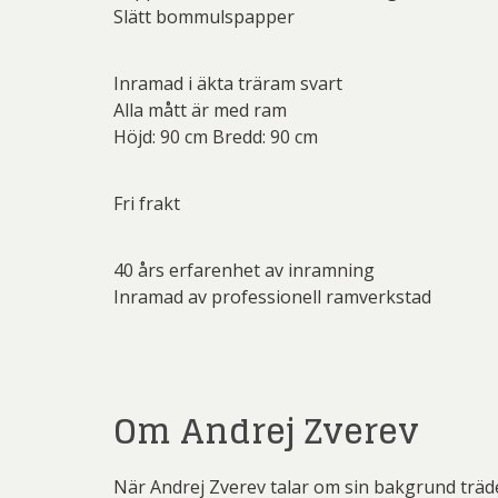
Slätt bommulspapper
Martin
Dmitry
Pe
Ernst
Inramad i äkta träram svart
Alla mått är med ram
Pett
Gösta Ad
Höjd: 90 cm Bredd: 90 cm
Ricka
Ingeg
Sven
Jeanet
Fri frakt
Ulrica H
Jona
40 års erfarenhet av inramning
Kjel
Inramad av professionell ramverkstad
Lenna
Mali
Om Andrej Zverev
Mikael
Pe
När Andrej Zverev talar om sin bakgrund träd