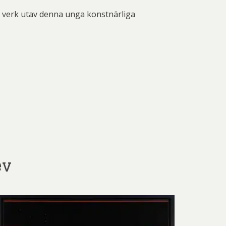
e verk utav denna unga konstnärliga
ev