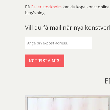
På
Galleristockholm
kan du köpa konst online 
begåvning.
Vill du få mail när nya konstver
E-
post
(Obligatorisk
NOTIFIERA MIG!
F