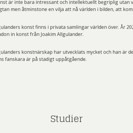
nst är inte bara intressant och intellektuellt begriplig utan
nsdotter
Engman
gtan men åtminstone en vilja att nå världen i bilden, att ko
ndström
Wärff
Allgulander
Vallien
Blomqvi
opher Scott
e af Ugglas
Catrine Näsmark
Johan De Geer
Catr
gulanders konst finns i privata samlingar världen över. År 2
don in konst från Joakim Allgulander.
Ulrica
Åsa
Lasse
Carl
Carl
Conny
Ernst
Frank
gulanders konstnärskap har utvecklats mycket och han är d
s fanskara är på stadigt uppåtgående.
an Vallien
Jungnelius
arsson
Åberg
Madeleine Pyk
Johan De Geer
Carol
G
rglund
llgren
Dagmar Glemme
Olsson
Gu
Orref
Peter
PG
G.A-N
Joakim
Studier
opher Scott
Dahl
Clemens Briels
Thelander
Hyd