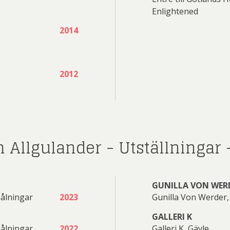
Enlightened
2014
te Karsten
Allgulander
lodén
Nylén
Wentzel
Dahl
2012
Jonas
Petter
Övriga
PG
redén
Josefina Wendel Carlsson
Petr
 Allgulander - Utställningar 
r Oljemålning
hoen
Thelander
GUNILLA VON WER
Kjell
Lars
målningar
2023
Gunilla Von Werder,
Rickard
Roland
GALLERI K
målningar
2022
Galleri K, Gävle