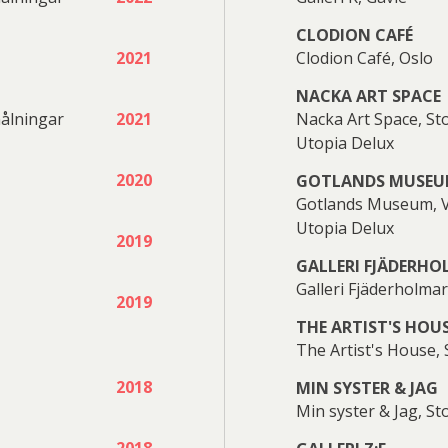
ngman
Jonsson
lander
Svensson
CLODION CAFÉ
2021
Clodion Café, Oslo
NACKA ART SPACE
Leif-
målningar
2021
Nacka Art Space, S
Sven
Stig
Utopia Delux
2020
GOTLANDS MUSE
rt Jirlow
Erik Nygårds
Gotlands Museum, V
idberg
Laurin
Utopia Delux
2019
GALLERI FJÄDERH
Galleri Fjäderholma
2019
Malin
Maria
THE ARTIST'S HOU
Ulrica
Yrjö
The Artist's House,
2018
MIN SYSTER & JAG
indahl
Larkman
W
Min syster & Jag, S
n Vallien
Edelmann
Zum
2018