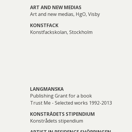
(Gösta Ad
Jeanet
ART AND NEW MEDIAS
Art and new medias, HgO, Visby
KONSTFACK
Konstfackskolan, Stockholm
La
Sa
Josefina W
LANGMANSKA
Publishing Grant for a book
Trust Me - Selected works 1992-2013
Be
Bi
KONSTRÅDETS STIPENDIUM
Josefina W
Per
Konstrådets stipendium
ARTIST IN RESIDENCE SHÖPPINGEN