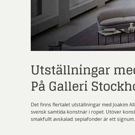
Erik
Li
Bi
Z
P
P
Utställningar me
På Galleri Stockh
Catri
S
Louis
Wen
Det finns flertalet utställningar med Joakim Al
svensk samtida konstnär i ropet. Utöver konst
smakfullt avskalad: sepiafonder är ett signum.