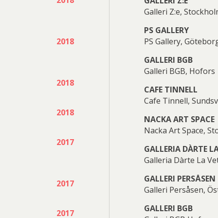
GALLERI Z:E
Galleri Z:e, Stockho
Mikael
Niclas
PS GALLERY
2018
PS Gallery, Götebor
GALLERI BGB
sbrandt
G Thalberg
Galleri BGB, Hofors
2018
CAFE TINNELL
Cafe Tinnell, Sundsv
2018
NACKA ART SPACE
Per
Peter
Nacka Art Space, S
2017
GALLERIA DÀRTE L
Galleria Dàrte La Ve
Nylén
Dahl
GALLERI PERSÅSEN
2017
Galleri Persåsen, Ö
GALLERI BGB
2017
Petter
Philip