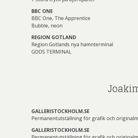
BBC ONE
BBC One, The Apprentice
Jeanet
Bubble, neon
F
REGION GOTLAND
Region Gotlands nya hamnterminal
GODS TERMINAL
F
Joakim
konstnäre
T
GALLERISTOCKHOLM.SE
Permanentutställning för grafik och original
GALLERISTOCKHOLM.SE
Permanentutställning för grafik och original