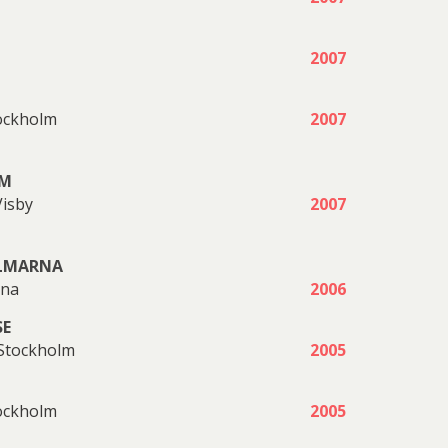
Åberg
Bergström
Wentzel
Suzanne Nessim
2007
Ludvig
tockholm
2007
Siri
Ulf
UM
Löfgren
Madeleine Pyk
isby
2007
Carlén
Gripenholm
OLMARNA
rna
2006
Martin
Martti
SE
Övriga
 Stockholm
2005
ickström
Rytkönen
tockholm
2005
reta Pozder
Konstnärer
Litografier/Tavlor