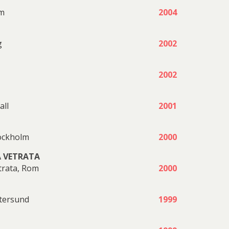
lm
2004
Pelle
Per
g
2002
Åberg
Mikaelsson
2002
all
2001
Peter
Peter
tockholm
2000
A VETRATA
trata, Rom
2000
Frie
Selling
stersund
1999
PG
Plura