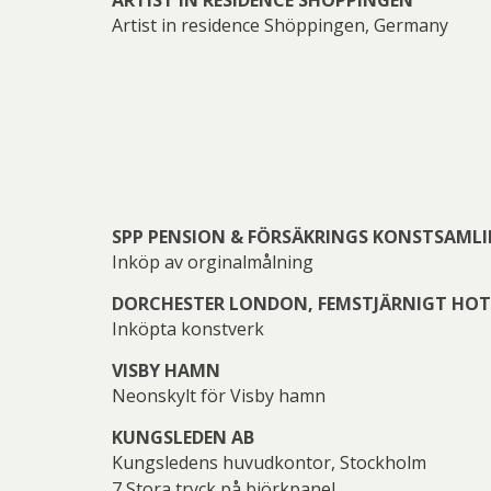
Artist in residence Shöppingen, Germany
Adria
Olson
SPP PENSION & FÖRSÄKRINGS KONSTSAML
Inköp av orginalmålning
DORCHESTER LONDON, FEMSTJÄRNIGT HOT
Blomqvis
Inköpta konstverk
Ingeg
VISBY HAMN
Wi
S
Neonskylt för Visby hamn
KUNGSLEDEN AB
Kungsledens huvudkontor, Stockholm
7 Stora tryck på björkpanel