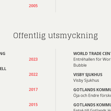
2005
Fristående gl
Gösta
Gunnar
Lasse
Olle
Pelle
n Nilsson
Cyrén
Gu
Offentlig utsmyckning
 Hagalund
Åberg
Lennart Jirlow
Åberg
Mad
Caroline
ING
WORLD TRADE CEN
Isaac
2023
Entréhallen för Wor
Martin
Peter
Petter
Mikael
Bubble
ELL
t och Westman
af Ugglas
2022
VISBY SJUKHUS
erd Råman
Grünewald
J
Visby Sjukhus
ckström
elling
Persbrandt
Thoen
Vo
G
2017
GOTLANDS KOMM
Öja och Endre försk
2015
GOTLANDS KOMM
Joakim
Sara
Per
Stefan
Peter
Entré till Gotlands 