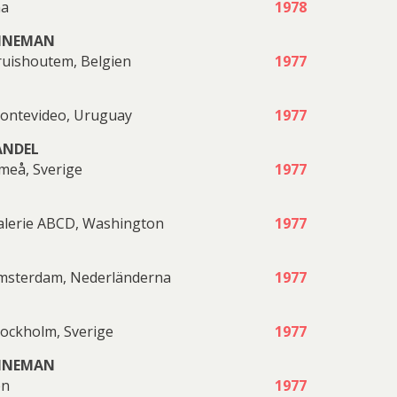
na
1978
NNEMAN
ruishoutem, Belgien
1977
Montevideo, Uruguay
1977
ANDEL
meå, Sverige
1977
Galerie ABCD, Washington
1977
Amsterdam, Nederländerna
1977
tockholm, Sverige
1977
NNEMAN
en
1977