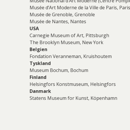
Musée National d’Art Moderne (Centre Pompid
Rich
Musée d’Art Moderne de la Ville de Paris, Pari
Sar
Musée de Grenoble, Grenoble
Musée de Nantes, Nantes
Sti
USA
Carnegie Museum of Art, Pittsburgh
Ulf G
The Brooklyn Museum, New York
Zumre
Belgien
Fondation Veranneman, Kruishoutem
Tyskland
Museum Bochum, Bochum
Finland
Helsingfors Konstmuseum, Helsingfors
Danmark
Statens Museum for Kunst, Köpenhamn