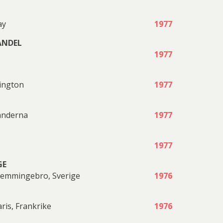
ay
1977
ANDEL
1977
ington
1977
änderna
1977
1977
GE
Glemmingebro, Sverige
1976
ris, Frankrike
1976