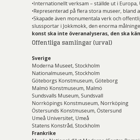
Josefina W
•Internationellt verksam – ställde ut i Europa,
Jo
Ernst
•Representerad på flera stora museer, bland 
Lena
Mikael
•Skapade även monumentala verk och offentlig
Josefina W
Gösta Ad
slussportar i Jokkmokk, den enorma målningen
Olle Ol
Las
Ingeg
konst ska inte överanalyseras, den ska kä
Pete
Blomqvis
Offentliga samlingar (urval)
Martin
Jeanet
Sar
Pe
Jona
Sverige
Övriga
Moderna Museet, Stockholm
Pett
Olj
Kjel
Nationalmuseum, Stockholm
Göteborgs Konstmuseum, Göteborg
Ricka
Lenna
Malmö Konstmuseum, Malmö
Sven
Mali
Sundsvalls Museum, Sundsvall
Norrköpings Konstmuseum, Norrköping
Ulrica H
Mikael
Östersunds Konstmuseum, Östersund
Pe
Umeå Universitet, Umeå
Statens Konstråd, Stockholm
Pett
Frankrike